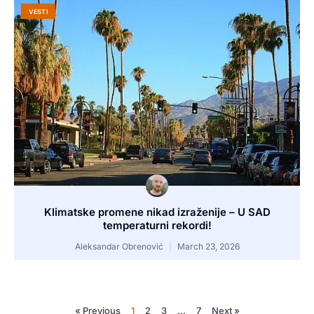
VESTI
Klimatske promene nikad izraženije – U SAD
temperaturni rekordi!
Aleksandar Obrenović
March 23, 2026
« Previous
1
2
3
…
7
Next »