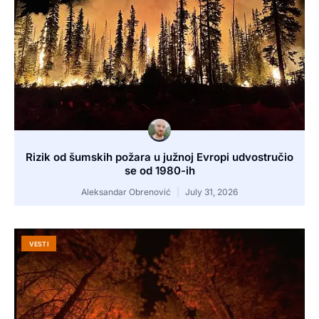
Rizik od šumskih požara u južnoj Evropi udvostručio
se od 1980-ih
Aleksandar Obrenović
July 31, 2026
VESTI