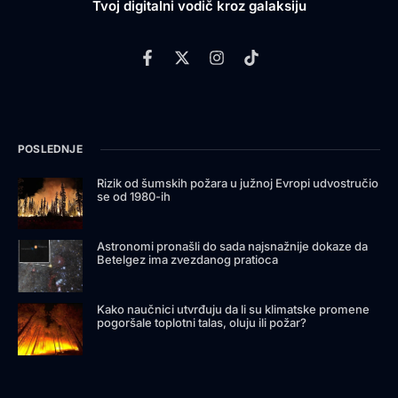
Tvoj digitalni vodič kroz galaksiju
POSLEDNJE
Rizik od šumskih požara u južnoj Evropi udvostručio
se od 1980-ih
Astronomi pronašli do sada najsnažnije dokaze da
Betelgez ima zvezdanog pratioca
Kako naučnici utvrđuju da li su klimatske promene
pogoršale toplotni talas, oluju ili požar?