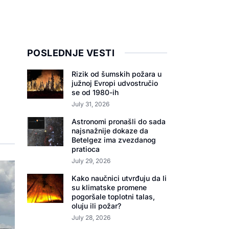
POSLEDNJE VESTI
Rizik od šumskih požara u
južnoj Evropi udvostručio
se od 1980-ih
July 31, 2026
Astronomi pronašli do sada
najsnažnije dokaze da
Betelgez ima zvezdanog
pratioca
July 29, 2026
Kako naučnici utvrđuju da li
su klimatske promene
pogoršale toplotni talas,
oluju ili požar?
July 28, 2026