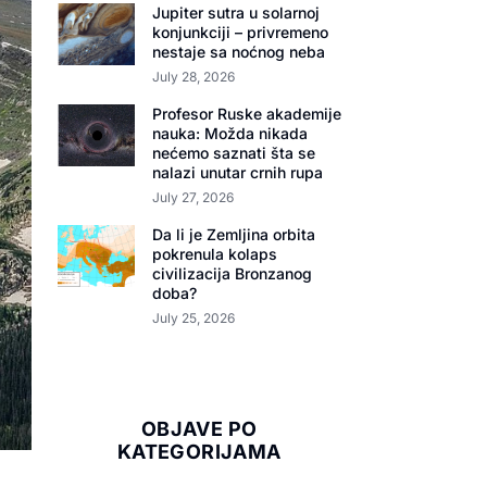
Jupiter sutra u solarnoj
konjunkciji – privremeno
nestaje sa noćnog neba
July 28, 2026
Profesor Ruske akademije
nauka: Možda nikada
nećemo saznati šta se
nalazi unutar crnih rupa
July 27, 2026
Da li je Zemljina orbita
pokrenula kolaps
civilizacija Bronzanog
doba?
July 25, 2026
OBJAVE PO
KATEGORIJAMA