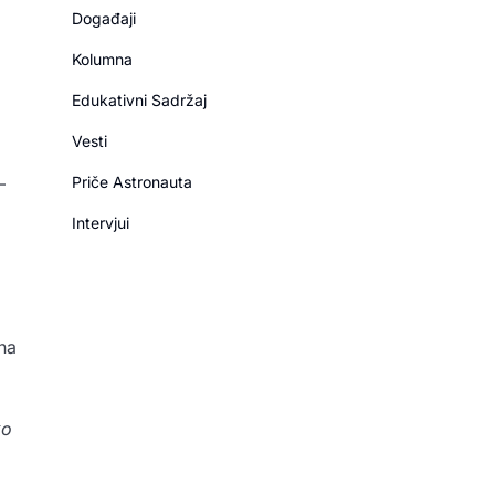
Događaji
Kolumna
Edukativni Sadržaj
Vesti
Priče Astronauta
–
Intervjui
na
ko