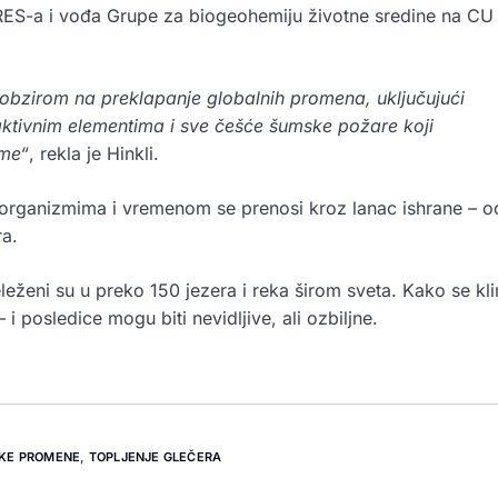
 CIRES-a i vođa Grupe za biogeohemiju životne sredine na CU
 obzirom na preklapanje globalnih promena, uključujući
ktivnim elementima i sve češće šumske požare koji
eme“
, rekla je Hinkli.
u organizmima i vremenom se prenosi kroz lanac ishrane – o
ra.
eleženi su u preko 150 jezera i reka širom sveta. Kako se kli
i posledice mogu biti nevidljive, ali ozbiljne.
KE PROMENE
,
TOPLJENJE GLEČERA