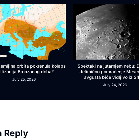
 Zemljina orbita pokrenula kolaps
Spektakl na jutarnjem nebu:
vilizacija Bronzanog doba?
delimično pomračenje Mese
avgusta biće vidljivo iz Sr
July 25, 2026
July 24, 2026
a Reply