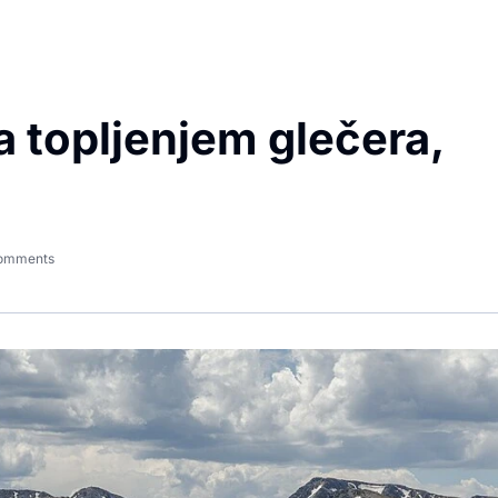
a topljenjem glečera,
omments