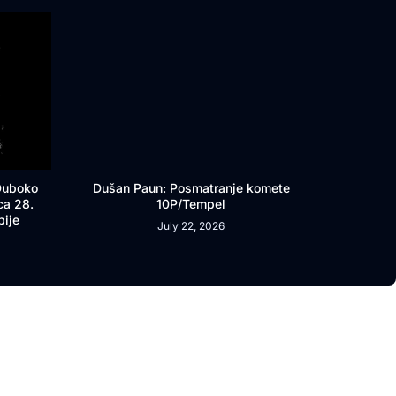
 Duboko
Dušan Paun: Posmatranje komete
ca 28.
10P/Tempel
bije
July 22, 2026