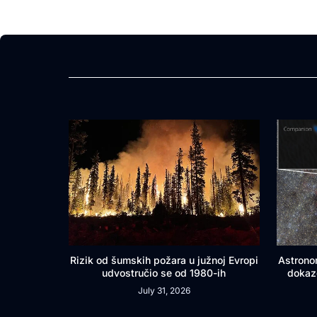
Rizik od šumskih požara u južnoj Evropi
Astrono
udvostručio se od 1980-ih
dokaz
July 31, 2026