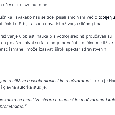
o učesnici u svemu tome.
učnika i svakako nas se tiče, pisali smo vam već o
topljenju
i čak i u Srbiji, a sada nova istraživanja sličnog tipa.
straživanje u oblasti nauka o životnoj sredini) proučavali su
i da povišeni nivoi sulfata mogu povećati količinu metilžive 
anac ishrane i može izazvati širok spektar zdravstvenih
njom metilžive u visokoplaninskim močvarama“,
rekla je Ha
i glavna autorka studije.
me koliko se metilžive stvara u planinskim močvarama i ka
im promenama.“