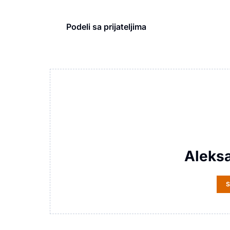
Podeli sa prijateljima
Aleks
S