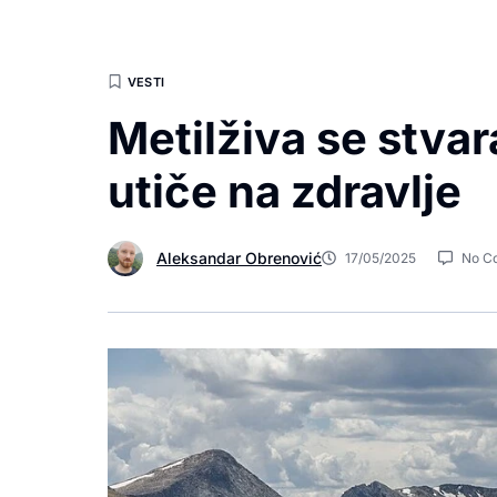
VESTI
Metilživa se stvar
utiče na zdravlje
Aleksandar Obrenović
17/05/2025
No C