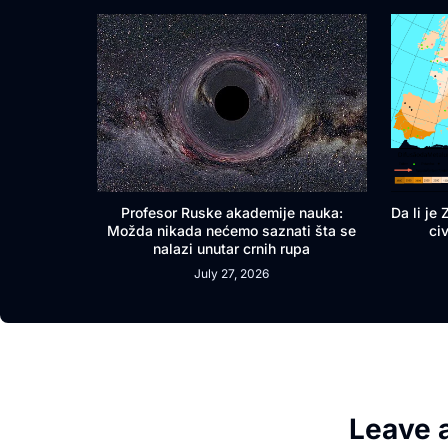
Profesor Ruske akademije nauka:
Da li je
Možda nikada nećemo saznati šta se
ci
nalazi unutar crnih rupa
July 27, 2026
Leave 