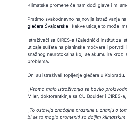
Klimatske promene će nam doći glave i mi sm
Pratimo svakodnevno najnovija istraživanja na
glečera Švajcarske
i kakve uticaje to može imat
Istraživači sa CIRES-a (Zajednički institut za i
uticaje sulfata na planinske močvare i potvrdil
snažnog neurotoksina koji se akumulira kroz l
problema.
Oni su istraživali topljenje glečera u Koloradu.
„
Veoma malo istraživanja se bavilo proizvod
Miler, doktorantkinja sa CU Boulder i CIRES-a, 
„
To ostavlja značajne praznine u znanju o to
bi se to moglo promeniti sa daljim klimatsk