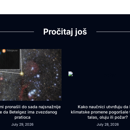
Pročitaj još
mi pronašli do sada najsnažnije
Kako naučnici utvrđuju da l
e da Betelgez ima zvezdanog
klimatske promene pogoršale 
pratioca
talas, oluju ili požar?
July 29, 2026
July 28, 2026