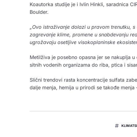
Koautorka studije je i Ivlin Hinkli, saradnica
Boulder.
„Ovo istraživanje dolazi u pravom trenutku, s
zagrevanje klime, promene u snabdevanju rea
ugrožavaju osetljive visokoplaninske ekosist
Metilživa je posebno opasna jer se nakuplja 
sitnih vodenih organizama do riba, ptica i sisa
Slični trendovi rasta koncentracije sulfata zab
dalje menja, hemija u prirodi se takođe menja – 
KLIMATS