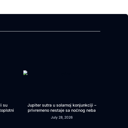
i su
Jupiter sutra u solarnoj konjunkciji –
toplotni
privremeno nestaje sa noćnog neba
July 28, 2026