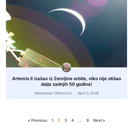
Artemis II izašao iz Zemljine orbite, niko nije otišao
dalje zadnjih 50 godina!
Aleksandar Obrenović
April 3, 2026
« Previous
1
2
3
4
…
9
Next »