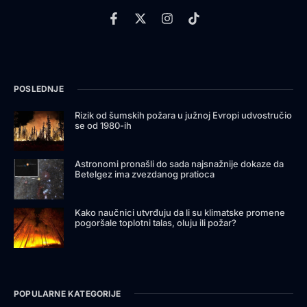
POSLEDNJE
Rizik od šumskih požara u južnoj Evropi udvostručio
se od 1980-ih
Astronomi pronašli do sada najsnažnije dokaze da
Betelgez ima zvezdanog pratioca
Kako naučnici utvrđuju da li su klimatske promene
pogoršale toplotni talas, oluju ili požar?
POPULARNE KATEGORIJE