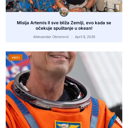
Misija Artemis II sve bliža Zemlji, evo kada se
očekuje spuštanje u okean!
Aleksandar Obrenović
April 8, 2026
VESTI