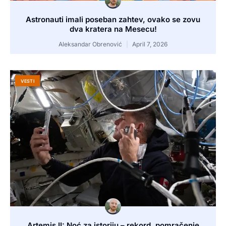
Astronauti imali poseban zahtev, ovako se zovu
dva kratera na Mesecu!
Aleksandar Obrenović
April 7, 2026
VESTI
Artemis II: Noć za istoriju – rekord, pomračenje