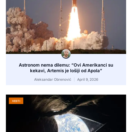
Astronom nema dilemu: “Ovi Amerikanci su
kekavi, Artemis je lošiji od Apola”
Aleksandar Obrenović
April 9, 2026
VESTI