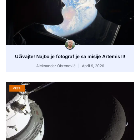
Uživajte! Najbolje fotografije sa misije Artemis II!
Aleksandar Obrenović
April 9, 2026
VESTI