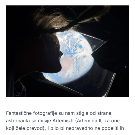
Fantastične fotografije su nam stigle od strane
astronauta sa misije Artemis II (Artemida II, za one
koji žele prevod), i bilo bi nepravedno ne podeliti ih