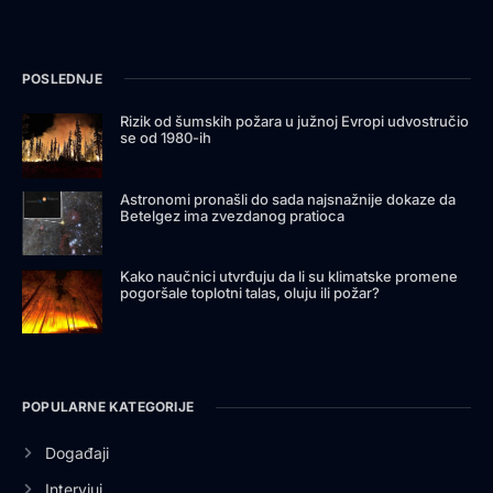
POSLEDNJE
Rizik od šumskih požara u južnoj Evropi udvostručio
se od 1980-ih
Astronomi pronašli do sada najsnažnije dokaze da
Betelgez ima zvezdanog pratioca
Kako naučnici utvrđuju da li su klimatske promene
pogoršale toplotni talas, oluju ili požar?
POPULARNE KATEGORIJE
Događaji
Intervjui