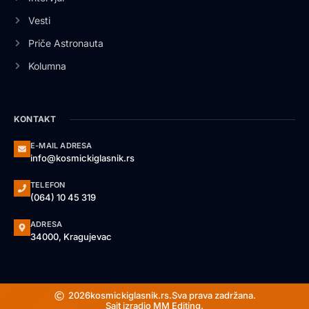
Vesti
Priče Astronauta
Kolumna
KONTAKT
E-MAIL ADRESA
info@kosmickiglasnik.rs
TELEFON
(064) 10 45 319
ADRESA
34000, Kragujevac
2026
kosmickiglasnik.rs.
Sva prava zadržana.
Sajt izradio MM Editing.