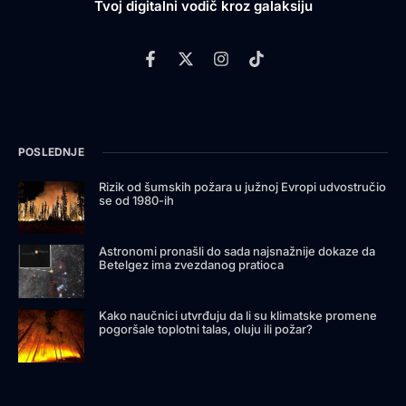
Tvoj digitalni vodič kroz galaksiju
POSLEDNJE
Rizik od šumskih požara u južnoj Evropi udvostručio
se od 1980-ih
Astronomi pronašli do sada najsnažnije dokaze da
Betelgez ima zvezdanog pratioca
Kako naučnici utvrđuju da li su klimatske promene
pogoršale toplotni talas, oluju ili požar?