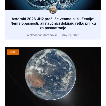
Asteroid 2026 JH2 proći će veoma blizu Zemlje:
Nema opasnosti, ali naučnici dobijaju retku priliku
za posmatranje
Aleksandar Obrenović
May 13, 2026
VESTI