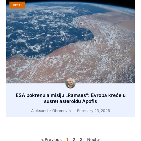
VESTI
ESA pokrenula misiju „Ramses“: Evropa kreće u
susret asteroidu Apofis
Aleksandar Obrenović
February 23, 2026
« Previous
1
2
3
Next »