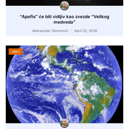
“Apofis” će biti vidljiv kao zvezde “Velikog
medveda”
Aleksandar Obrenović
April 20, 2026
VESTI