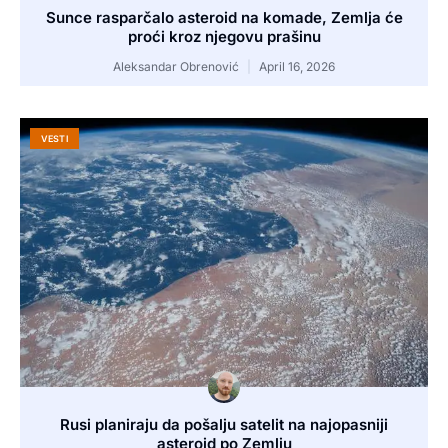
Sunce rasparčalo asteroid na komade, Zemlja će
proći kroz njegovu prašinu
Aleksandar Obrenović
April 16, 2026
VESTI
Rusi planiraju da pošalju satelit na najopasniji
asteroid po Zemlju