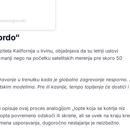
smickiglasnik)
 brdo“
teta Kalifornija u Irvinu, objašnjava da su letnji uslovi
anji nego na početku satelitskih merenja pre skoro 50
avanje u trenutku kada je globalno zagrevanje nesporno. 
skim modelima. Pre ili kasnije, tempo topljenja će dostići i
opisuje ovaj proces analogijom „lopte koja se kotrlja niz
opta povremeno odskoči ili skrene, ali se uvek na kraju kr
remena usporavanja, dugoročno nestajanje je neizbežno.