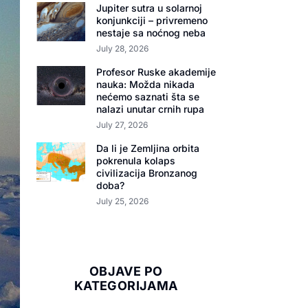
Jupiter sutra u solarnoj
konjunkciji – privremeno
nestaje sa noćnog neba
July 28, 2026
Profesor Ruske akademije
nauka: Možda nikada
nećemo saznati šta se
nalazi unutar crnih rupa
July 27, 2026
Da li je Zemljina orbita
pokrenula kolaps
civilizacija Bronzanog
doba?
July 25, 2026
OBJAVE PO
KATEGORIJAMA