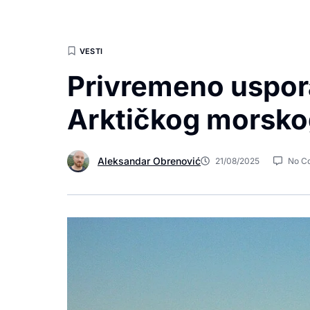
VESTI
Privremeno uspora
Arktičkog morsko
Aleksandar Obrenović
21/08/2025
No C