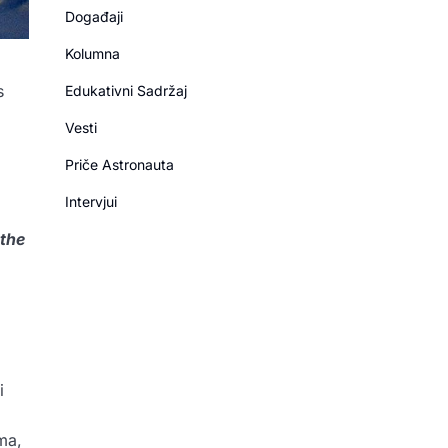
Događaji
Kolumna
s
Edukativni Sadržaj
Vesti
Priče Astronauta
Intervjui
 the
i
ma,