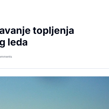
vanje topljenja
g leda
omments