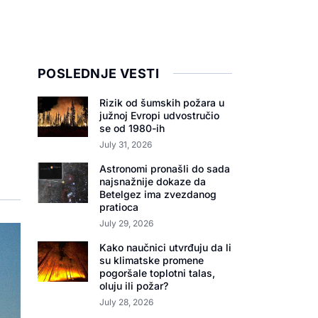
POSLEDNJE VESTI
Rizik od šumskih požara u
južnoj Evropi udvostručio
se od 1980-ih
July 31, 2026
Astronomi pronašli do sada
najsnažnije dokaze da
Betelgez ima zvezdanog
pratioca
July 29, 2026
Kako naučnici utvrđuju da li
su klimatske promene
pogoršale toplotni talas,
oluju ili požar?
July 28, 2026