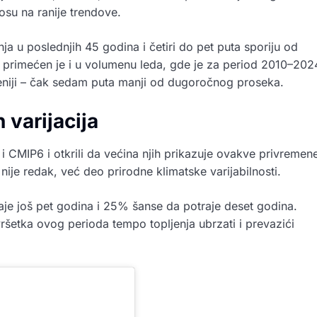
su na ranije trendove.
nja u poslednjih 45 godina i četiri do pet puta sporiju od
 primećen je i u volumenu leda, gde je za period 2010–202
eniji – čak sedam puta manji od dugoročnog proseka.
 varijacija
 i CMIP6 i otkrili da većina njih prikazuje ovakve privremen
nije redak, već deo prirodne klimatske varijabilnosti.
je još pet godina i 25% šanse da potraje deset godina.
šetka ovog perioda tempo topljenja ubrzati i prevazići