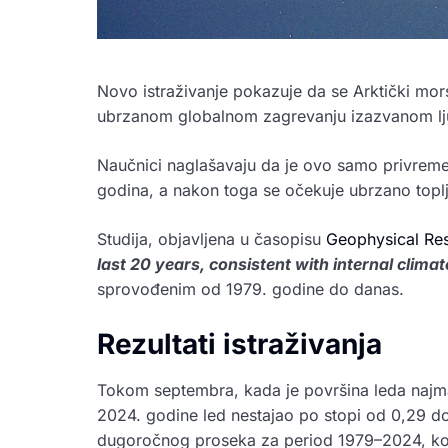
Novo istraživanje pokazuje da se Arktički mor
ubrzanom globalnom zagrevanju izazvanom lj
Naučnici naglašavaju da je ovo samo privremen
godina, a nakon toga se očekuje ubrzano toplj
Studija, objavljena u časopisu
Geophysical Res
last 20 years, consistent with internal climate
sprovođenim od 1979. godine do danas.
Rezultati istraživanja
Tokom septembra, kada je površina leda najman
2024. godine led nestajao po stopi od 0,29 do
dugoročnog proseka za period 1979–2024, koji