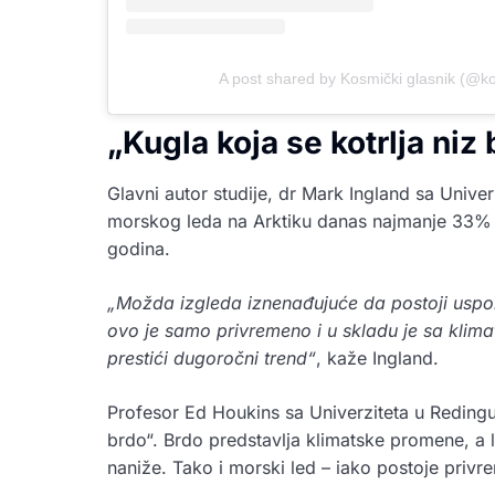
A post shared by Kosmički glasnik (@ko
„Kugla koja se kotrlja niz
Glavni autor studije, dr Mark Ingland sa Univerzi
morskog leda na Arktiku danas najmanje 33% m
godina.
„Možda izgleda iznenađujuće da postoji uspor
ovo je samo privremeno i u skladu je sa klimat
prestići dugoročni trend“
, kaže Ingland.
Profesor Ed Houkins sa Univerziteta u Redingu 
brdo“. Brdo predstavlja klimatske promene, a l
naniže. Tako i morski led – iako postoje priv