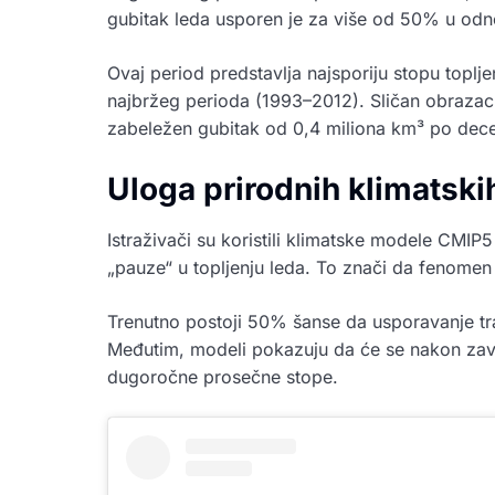
gubitak leda usporen je za više od 50% u odno
Ovaj period predstavlja najsporiju stopu toplje
najbržeg perioda (1993–2012). Sličan obrazac
zabeležen gubitak od 0,4 miliona km³ po dec
Uloga prirodnih klimatskih
Istraživači su koristili klimatske modele CMIP5
„pauze“ u topljenju leda. To znači da fenomen 
Trenutno postoji 50% šanse da usporavanje tra
Međutim, modeli pokazuju da će se nakon zavr
dugoročne prosečne stope.