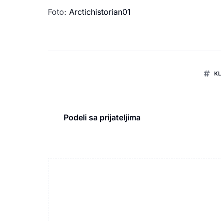
Foto:
Arctichistorian01
K
Podeli sa prijateljima