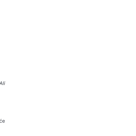
Ali
eće