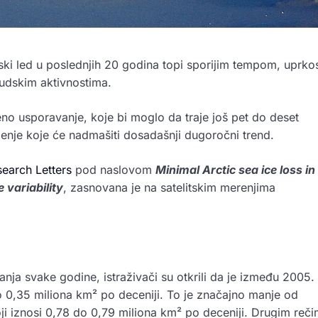
ski led u poslednjih 20 godina topi sporijim tempom, uprko
udskim aktivnostima.
o usporavanje, koje bi moglo da traje još pet do deset
enje koje će nadmašiti dosadašnji dugoročni trend.
earch Letters
pod naslovom
Minimal Arctic sea ice loss in
 variability
, zasnovana je na satelitskim merenjima
ja svake godine, istraživači su otkrili da je između 2005. 
 0,35 miliona km² po deceniji. To je značajno manje od
 iznosi 0,78 do 0,79 miliona km² po deceniji. Drugim reči