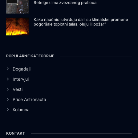
Betelgez ima zvezdanog pratioca
Kako naučnici utvrđuju da li su klimatske promene
pogoršale toplotni talas, oluju ili požar?
POPULARNE KATEGORIJE
Događaji
Intervjui
Vesti
Priče Astronauta
Kolumna
KONTAKT