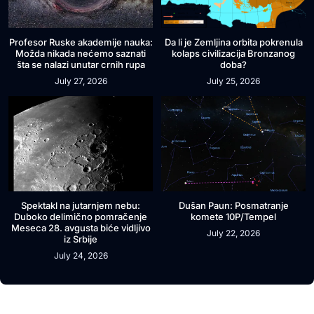
Profesor Ruske akademije nauka:
Da li je Zemljina orbita pokrenula
Možda nikada nećemo saznati
kolaps civilizacija Bronzanog
šta se nalazi unutar crnih rupa
doba?
July 27, 2026
July 25, 2026
Spektakl na jutarnjem nebu:
Dušan Paun: Posmatranje
Duboko delimično pomračenje
komete 10P/Tempel
Meseca 28. avgusta biće vidljivo
July 22, 2026
iz Srbije
July 24, 2026