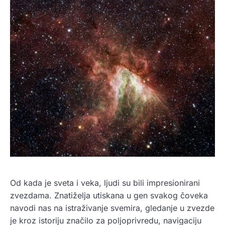
Od kada je sveta i veka, ljudi su bili impresionirani
zvezdama. Znatiželja utiskana u gen svakog čoveka
navodi nas na istraživanje svemira, gledanje u zvezde
je kroz istoriju značilo za poljoprivredu, navigaciju