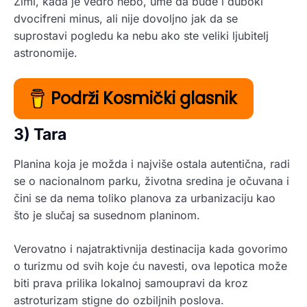
Zimi, kada je vedro nebo, ume da bude i duboki
dvocifreni minus, ali nije dovoljno jak da se
suprostavi pogledu ka nebu ako ste veliki ljubitelj
astronomije.
Podrži Kosmički glasnik
3) Tara
Planina koja je možda i najviše ostala autentična, radi
se o nacionalnom parku, životna sredina je očuvana i
čini se da nema toliko planova za urbanizaciju kao
što je slučaj sa susednom planinom.
Verovatno i najatraktivnija destinacija kada govorimo
o turizmu od svih koje ću navesti, ova lepotica može
biti prava prilika lokalnoj samoupravi da kroz
astroturizam stigne do ozbiljnih poslova.