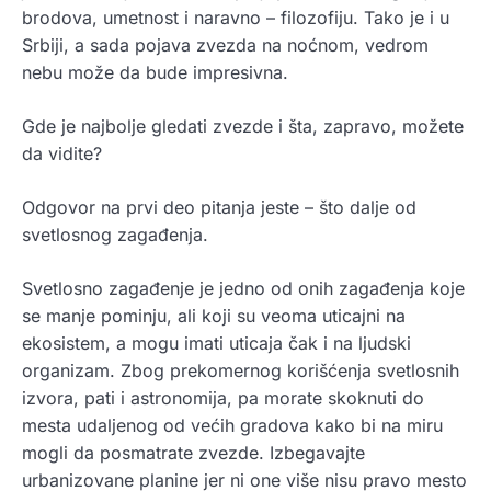
brodova, umetnost i naravno – filozofiju. Tako je i u
Srbiji, a sada pojava zvezda na noćnom, vedrom
nebu može da bude impresivna.
Gde je najbolje gledati zvezde i šta, zapravo, možete
da vidite?
Odgovor na prvi deo pitanja jeste – što dalje od
svetlosnog zagađenja.
Svetlosno zagađenje je jedno od onih zagađenja koje
se manje pominju, ali koji su veoma uticajni na
ekosistem, a mogu imati uticaja čak i na ljudski
organizam. Zbog prekomernog korišćenja svetlosnih
izvora, pati i astronomija, pa morate skoknuti do
mesta udaljenog od većih gradova kako bi na miru
mogli da posmatrate zvezde. Izbegavajte
urbanizovane planine jer ni one više nisu pravo mesto