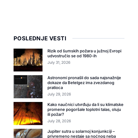
POSLEDNJE VESTI
Rizik od šumskih požara u južnoj Evropi
udvostručio se od 1980-ih
July 31, 2026
Astronomi pronašli do sada najsnažnije
dokaze da Betelgez ima zvezdanog
pratioca
July 29, 2026
Kako naučnici utvrđuju da li su klimatske
promene pogoršale toplotni talas, oluju
ili požar?
July 28, 2026
Jupiter sutra u solarnoj konjunkciji –
privremeno nestaje sa noćnog neba