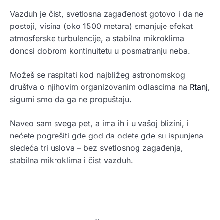
Vazduh je čist, svetlosna zagađenost gotovo i da ne
postoji, visina (oko 1500 metara) smanjuje efekat
atmosferske turbulencije, a stabilna mikroklima
donosi dobrom kontinuitetu u posmatranju neba.
Možeš se raspitati kod najbližeg astronomskog
društva o njihovim organizovanim odlascima na
Rtanj
,
sigurni smo da ga ne propuštaju.
Naveo sam svega pet, a ima ih i u vašoj blizini, i
nećete pogrešiti gde god da odete gde su ispunjena
sledeća tri uslova – bez svetlosnog zagađenja,
stabilna mikroklima i čist vazduh.