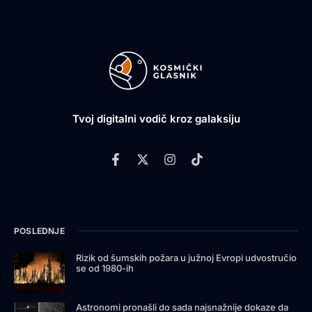
Tvoj digitalni vodič kroz galaksiju
POSLEDNJE
Rizik od šumskih požara u južnoj Evropi udvostručio
se od 1980-ih
Astronomi pronašli do sada najsnažnije dokaze da