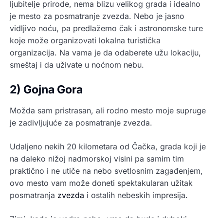
ljubitelje prirode, nema blizu velikog grada i idealno
je mesto za posmatranje zvezda. Nebo je jasno
vidljivo noću, pa predlažemo čak i astronomske ture
koje može organizovati lokalna turistička
organizacija. Na vama je da odaberete užu lokaciju,
smeštaj i da uživate u noćnom nebu.
2) Gojna Gora
Možda sam pristrasan, ali rodno mesto moje supruge
je zadivljujuće za posmatranje zvezda.
Udaljeno nekih 20 kilometara od Čačka, grada koji je
na daleko nižoj nadmorskoj visini pa samim tim
praktično i ne utiče na nebo svetlosnim zagađenjem,
ovo mesto vam može doneti spektakularan užitak
posmatranja
zvezda
i ostalih nebeskih impresija.