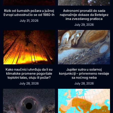
Rizik od šumskih požara u južnoj
Astronomi pronašli do sada
Evropi udvostručio se od 1980-ih
najsnažnije dokaze da Betelgez
ima zvezdanog pratioca
July 31, 2026
July 29, 2026
Kako naučnici utvrđuju da li su
Jupiter sutra u solarnoj
klimatske promene pogoršale
konjunkciji – privremeno nestaje
toplotni talas, oluju ili požar?
sa noćnog neba
July 28, 2026
July 28, 2026