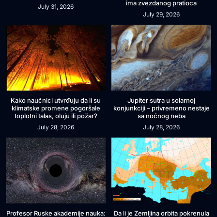
ima zvezdanog pratioca
July 31, 2026
July 29, 2026
Kako naučnici utvrđuju da li su
Jupiter sutra u solarnoj
klimatske promene pogoršale
konjunkciji – privremeno nestaje
toplotni talas, oluju ili požar?
sa noćnog neba
July 28, 2026
July 28, 2026
Profesor Ruske akademije nauka:
Da li je Zemljina orbita pokrenula