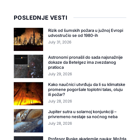
POSLEDNJE VESTI
Rizik od šumskih požara u južnoj Evropi
udvostručio se od 1980-ih
July 31, 2026
Astronomi pronašli do sada najsnažnije
dokaze da Betelgez ima zvezdanog
pratioca
July 29, 2026
Kako naučnici utvrđuju da li su klimatske
promene pogoršale toplotni talas, oluju
ili požar?
July 28, 2026
Jupiter sutra u solarnoj konjunkciji –
privremeno nestaje sa noćnog neba
July 28, 2026
Profesor Ruske akademije nauka: Možda