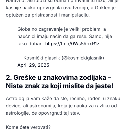
Naravno, astrolozi su odmah prihvatili tu tezu, ali je
kasnije nauka opovrgnula ovu tvrdnju, a Goklen je
optužen za pristrasnost i manipulaciju.
Globalno zagrevanje je veliki problem, a
naučnici imaju način da ga reše. Samo, nije
tako dobar…
https://t.co/0WsSRbxR1z
— Kosmički glasnik (@kosmickiglasnik)
April 29, 2025
2. Greške u znakovima zodijaka –
Niste znak za koji mislite da jeste!
Astrologija vam kaže da ste, recimo, rođeni u znaku
device, ali astronomija, koja je nauka za razliku od
astrologije, će opovrgnuti taj stav.
Kome ćete verovati?