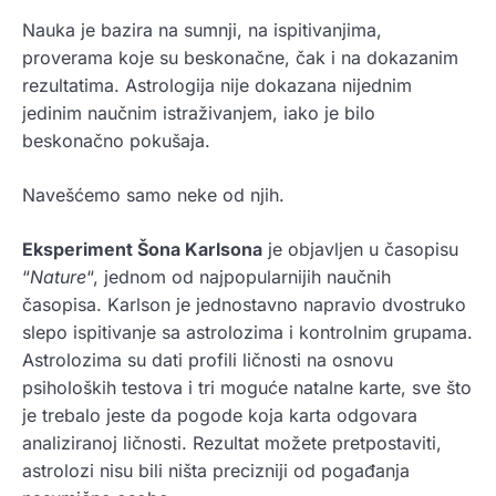
Nauka je bazira na sumnji, na ispitivanjima,
proverama koje su beskonačne, čak i na dokazanim
rezultatima. Astrologija nije dokazana nijednim
jedinim naučnim istraživanjem, iako je bilo
beskonačno pokušaja.
Navešćemo samo neke od njih.
Eksperiment Šona Karlsona
je objavljen u časopisu
“
Nature
“, jednom od najpopularnijih naučnih
časopisa. Karlson je jednostavno napravio dvostruko
slepo ispitivanje sa astrolozima i kontrolnim grupama.
Astrolozima su dati profili ličnosti na osnovu
psiholoških testova i tri moguće natalne karte, sve što
je trebalo jeste da pogode koja karta odgovara
analiziranoj ličnosti. Rezultat možete pretpostaviti,
astrolozi nisu bili ništa precizniji od pogađanja