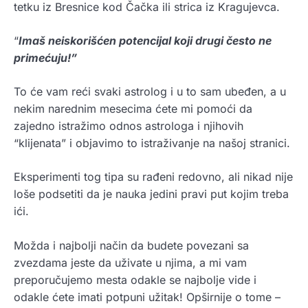
tetku iz Bresnice kod Čačka ili strica iz Kragujevca.
“
Imaš neiskorišćen potencijal koji drugi često ne
primećuju!”
To će vam reći svaki astrolog i u to sam ubeđen, a u
nekim narednim mesecima ćete mi pomoći da
zajedno istražimo odnos astrologa i njihovih
“klijenata” i objavimo to istraživanje na našoj stranici.
Eksperimenti tog tipa su rađeni redovno, ali nikad nije
loše podsetiti da je nauka jedini pravi put kojim treba
ići.
Možda i najbolji način da budete povezani sa
zvezdama jeste da uživate u njima, a mi vam
preporučujemo mesta odakle se najbolje vide i
odakle ćete imati potpuni užitak! Opširnije o tome –