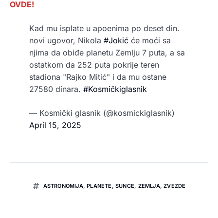
OVDE!
Kad mu isplate u apoenima po deset din.
novi ugovor, Nikola
#Jokić
će moći sa
njima da obiđe planetu Zemlju 7 puta, a sa
ostatkom da 252 puta pokrije teren
stadiona "Rajko Mitić" i da mu ostane
27580 dinara.
#Kosmičkiglasnik
— Kosmički glasnik (@kosmickiglasnik)
April 15, 2025
ASTRONOMIJA
,
PLANETE
,
SUNCE
,
ZEMLJA
,
ZVEZDE