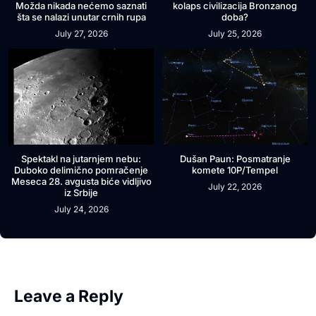
Možda nikada nećemo saznati
kolaps civilizacija Bronzanog
šta se nalazi unutar crnih rupa
doba?
July 27, 2026
July 25, 2026
Spektakl na jutarnjem nebu:
Dušan Paun: Posmatranje
Duboko delimično pomračenje
komete 10P/Tempel
Meseca 28. avgusta biće vidljivo
July 22, 2026
iz Srbije
July 24, 2026
Leave a Reply