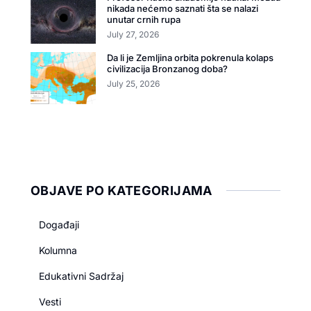
nikada nećemo saznati šta se nalazi
unutar crnih rupa
July 27, 2026
Da li je Zemljina orbita pokrenula kolaps
civilizacija Bronzanog doba?
July 25, 2026
OBJAVE PO KATEGORIJAMA
Događaji
Kolumna
Edukativni Sadržaj
Vesti