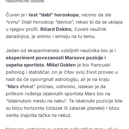
nasumične osobe.
Čuven je i
test “dabl” horoskopa
, recimo da ste
“ovnu” čitali horoskop “device”, rekao bi da se uklapa
u njegov profil.
Ričard Dokins
, čuveni naučnik
današnjice, je snimio i emisiju na tu temu.
Jedan od eksperimenata ozbiljnih naučnika bio je i
eksperiment povezanosti Marsove pozicije i
uspeha sportista
.
Mišel Goklen
je bio francuski
psiholog i statističar, on je čitav svoj život proveo u
nadi da će opovrgnuti astrologiju, ali je na kraju
“
Mars
efekat” priznao, odnosno, istakao je da
prilikom rođenja istaknutih sportista Mars bio na
“istaknutom mestu na nebu”. Te istaknute pozicije bile
su blizu horizonta (izlazak ili zalazak planete) i blizu
zenita (najviša tačka na nebu).