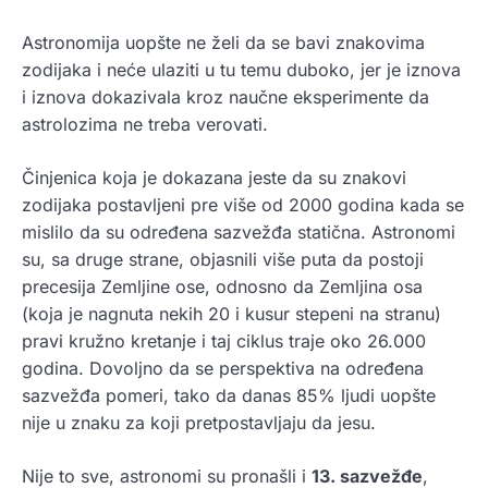
Astronomija uopšte ne želi da se bavi znakovima
zodijaka i neće ulaziti u tu temu duboko, jer je iznova
i iznova dokazivala kroz naučne eksperimente da
astrolozima ne treba verovati.
Činjenica koja je dokazana jeste da su znakovi
zodijaka postavljeni pre više od 2000 godina kada se
mislilo da su određena sazvežđa statična. Astronomi
su, sa druge strane, objasnili više puta da postoji
precesija Zemljine ose, odnosno da Zemljina osa
(koja je nagnuta nekih 20 i kusur stepeni na stranu)
pravi kružno kretanje i taj ciklus traje oko 26.000
godina. Dovoljno da se perspektiva na određena
sazvežđa pomeri, tako da danas 85% ljudi uopšte
nije u znaku za koji pretpostavljaju da jesu.
Nije to sve, astronomi su pronašli i
13. sazvežđe
,