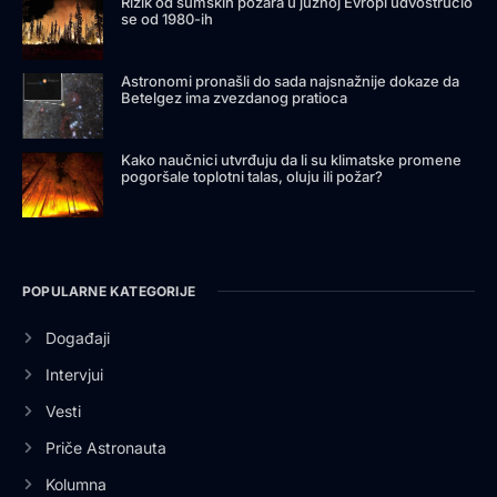
Rizik od šumskih požara u južnoj Evropi udvostručio
se od 1980-ih
Astronomi pronašli do sada najsnažnije dokaze da
Betelgez ima zvezdanog pratioca
Kako naučnici utvrđuju da li su klimatske promene
pogoršale toplotni talas, oluju ili požar?
POPULARNE KATEGORIJE
Događaji
Intervjui
Vesti
Priče Astronauta
Kolumna