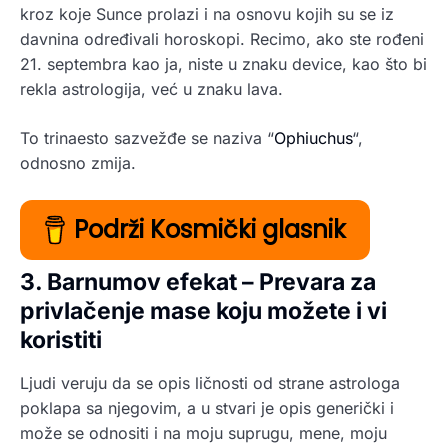
kroz koje Sunce prolazi i na osnovu kojih su se iz
davnina određivali horoskopi. Recimo, ako ste rođeni
21. septembra kao ja, niste u znaku device, kao što bi
rekla astrologija, već u znaku lava.
To trinaesto sazvežđe se naziva “
Ophiuchus
“,
odnosno zmija.
Podrži Kosmički glasnik
3. Barnumov efekat – Prevara za
privlačenje mase koju možete i vi
koristiti
Ljudi veruju da se opis ličnosti od strane astrologa
poklapa sa njegovim, a u stvari je opis generički i
može se odnositi i na moju suprugu, mene, moju