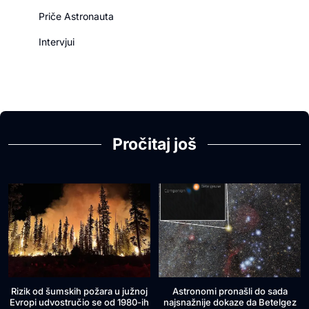
Priče Astronauta
Intervjui
Pročitaj još
Rizik od šumskih požara u južnoj
Astronomi pronašli do sada
Evropi udvostručio se od 1980-ih
najsnažnije dokaze da Betelgez