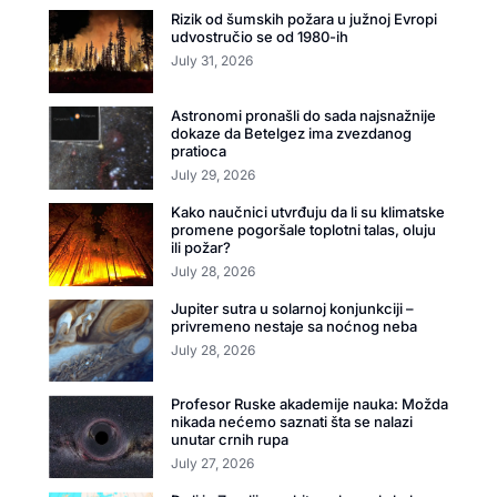
Rizik od šumskih požara u južnoj Evropi
udvostručio se od 1980-ih
July 31, 2026
Astronomi pronašli do sada najsnažnije
dokaze da Betelgez ima zvezdanog
pratioca
July 29, 2026
Kako naučnici utvrđuju da li su klimatske
promene pogoršale toplotni talas, oluju
ili požar?
July 28, 2026
Jupiter sutra u solarnoj konjunkciji –
privremeno nestaje sa noćnog neba
July 28, 2026
Profesor Ruske akademije nauka: Možda
nikada nećemo saznati šta se nalazi
unutar crnih rupa
July 27, 2026