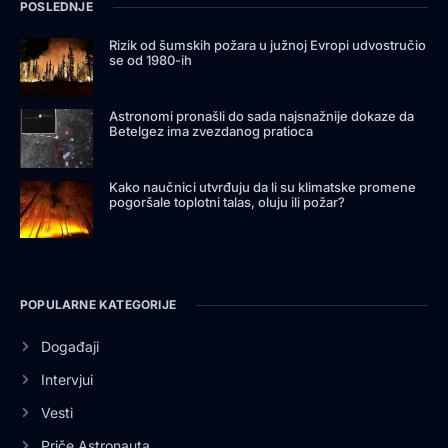
POSLEDNJE
Rizik od šumskih požara u južnoj Evropi udvostručio
se od 1980-ih
Astronomi pronašli do sada najsnažnije dokaze da
Betelgez ima zvezdanog pratioca
Kako naučnici utvrđuju da li su klimatske promene
pogoršale toplotni talas, oluju ili požar?
POPULARNE KATEGORIJE
Događaji
Intervjui
Vesti
Priče Astronauta