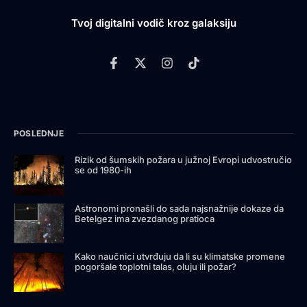
Tvoj digitalni vodič kroz galaksiju
POSLEDNJE
Rizik od šumskih požara u južnoj Evropi udvostručio
se od 1980-ih
Astronomi pronašli do sada najsnažnije dokaze da
Betelgez ima zvezdanog pratioca
Kako naučnici utvrđuju da li su klimatske promene
pogoršale toplotni talas, oluju ili požar?