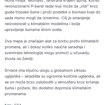
Nova misija “Biomass”, lansirana krajem aprila, koristi
revolucionarni P-band radar koji može da „vidi“ kroz
guste tropske šume i pruži podatke o biomasi koje do
sada nismo mogli da izmerimo. Cilj je smanjenje
neizvesnosti u klimatskim modelima i bolje
upravljanje šumama širom sveta.
Ova mapa je značajan alat za borbu protiv klimatskih
promena, ali i dokaz koliko naučna saradnja i
svemirske tehnologije mogu pomoći u očuvanju
života na Zemlji.
Drveće ima ključnu ulogu u globalnom ciklusu
ugljenika – skladište su ogromne količine ugljenika, ali
se on može brzo osloboditi u atmosferu kroz krčenje
šuma i požare, što dodatno doprinosi klimatskim
promenama.