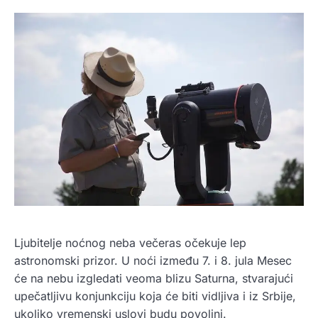
Ljubitelje noćnog neba večeras očekuje lep
astronomski prizor. U noći između 7. i 8. jula Mesec
će na nebu izgledati veoma blizu Saturna, stvarajući
upečatljivu konjunkciju koja će biti vidljiva i iz Srbije,
ukoliko vremenski uslovi budu povoljni.