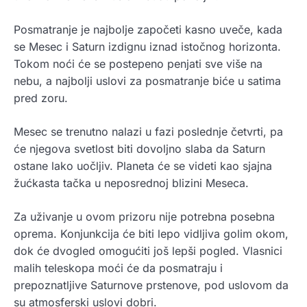
Posmatranje je najbolje započeti kasno uveče, kada
se Mesec i Saturn izdignu iznad istočnog horizonta.
Tokom noći će se postepeno penjati sve više na
nebu, a najbolji uslovi za posmatranje biće u satima
pred zoru.
Mesec se trenutno nalazi u fazi poslednje četvrti, pa
će njegova svetlost biti dovoljno slaba da Saturn
ostane lako uočljiv. Planeta će se videti kao sjajna
žućkasta tačka u neposrednoj blizini Meseca.
Za uživanje u ovom prizoru nije potrebna posebna
oprema. Konjunkcija će biti lepo vidljiva golim okom,
dok će dvogled omogućiti još lepši pogled. Vlasnici
malih teleskopa moći će da posmatraju i
prepoznatljive Saturnove prstenove, pod uslovom da
su atmosferski uslovi dobri.