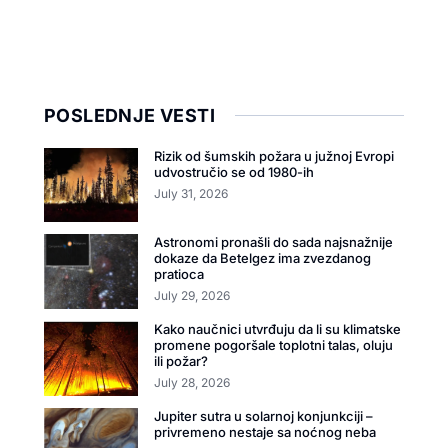
POSLEDNJE VESTI
Rizik od šumskih požara u južnoj Evropi
udvostručio se od 1980-ih
July 31, 2026
Astronomi pronašli do sada najsnažnije
dokaze da Betelgez ima zvezdanog
pratioca
July 29, 2026
Kako naučnici utvrđuju da li su klimatske
promene pogoršale toplotni talas, oluju
ili požar?
July 28, 2026
Jupiter sutra u solarnoj konjunkciji –
privremeno nestaje sa noćnog neba