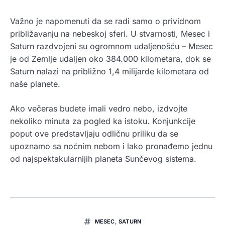
Važno je napomenuti da se radi samo o prividnom
približavanju na nebeskoj sferi. U stvarnosti, Mesec i
Saturn razdvojeni su ogromnom udaljenošću – Mesec
je od Zemlje udaljen oko 384.000 kilometara, dok se
Saturn nalazi na približno 1,4 milijarde kilometara od
naše planete.
Ako večeras budete imali vedro nebo, izdvojte
nekoliko minuta za pogled ka istoku. Konjunkcije
poput ove predstavljaju odličnu priliku da se
upoznamo sa noćnim nebom i lako pronađemo jednu
od najspektakularnijih planeta Sunčevog sistema.
MESEC
,
SATURN