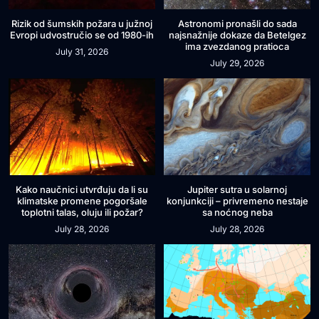
Rizik od šumskih požara u južnoj
Astronomi pronašli do sada
Evropi udvostručio se od 1980-ih
najsnažnije dokaze da Betelgez
ima zvezdanog pratioca
July 31, 2026
July 29, 2026
Kako naučnici utvrđuju da li su
Jupiter sutra u solarnoj
klimatske promene pogoršale
konjunkciji – privremeno nestaje
toplotni talas, oluju ili požar?
sa noćnog neba
July 28, 2026
July 28, 2026