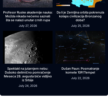
Profesor Ruske akademije nauka:
Da li je Zemljina orbita pokrenula
Možda nikada nećemo saznati
kolaps civilizacija Bronzanog
šta se nalazi unutar crnih rupa
doba?
July 27, 2026
July 25, 2026
Spektakl na jutarnjem nebu:
Dušan Paun: Posmatranje
Duboko delimično pomračenje
komete 10P/Tempel
Meseca 28. avgusta biće vidljivo
July 22, 2026
iz Srbije
July 24, 2026