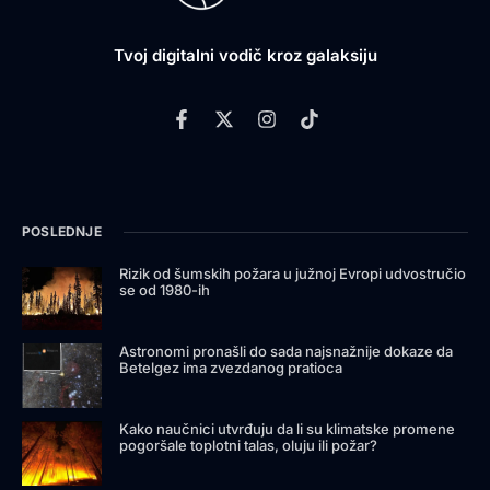
Tvoj digitalni vodič kroz galaksiju
POSLEDNJE
Rizik od šumskih požara u južnoj Evropi udvostručio
se od 1980-ih
Astronomi pronašli do sada najsnažnije dokaze da
Betelgez ima zvezdanog pratioca
Kako naučnici utvrđuju da li su klimatske promene
pogoršale toplotni talas, oluju ili požar?