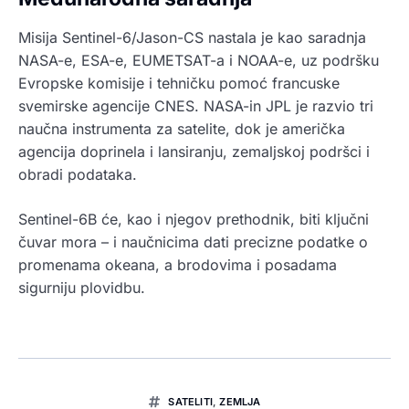
Misija Sentinel-6/Jason-CS nastala je kao saradnja
NASA-e, ESA-e, EUMETSAT-a i NOAA-e, uz podršku
Evropske komisije i tehničku pomoć francuske
svemirske agencije CNES. NASA-in JPL je razvio tri
naučna instrumenta za satelite, dok je američka
agencija doprinela i lansiranju, zemaljskoj podršci i
obradi podataka.
Sentinel-6B će, kao i njegov prethodnik, biti ključni
čuvar mora – i naučnicima dati precizne podatke o
promenama okeana, a brodovima i posadama
sigurniju plovidbu.
SATELITI
,
ZEMLJA