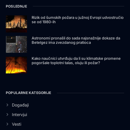
POSLEDNJE
Rizik od šumskih požara u južnoj Evropi udvostručio
se od 1980-ih
Astronomi pronašli do sada najsnažnije dokaze da
Betelgez ima zvezdanog pratioca
Kako naučnici utvrđuju da li su klimatske promene
pogoršale toplotni talas, oluju ili požar?
POPULARNE KATEGORIJE
Događaji
Intervjui
Vesti