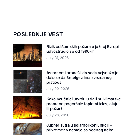
POSLEDNJE VESTI
Rizik od šumskih požara u južnoj Evropi
udvostručio se od 1980-ih
July 31, 2026
Astronomi pronašli do sada najsnažnije
dokaze da Betelgez ima zvezdanog
pratioca
July 29, 2026
Kako naučnici utvrđuju da li su klimatske
promene pogoršale toplotni talas, oluju
ili požar?
July 28, 2026
Jupiter sutra u solarnoj konjunkciji –
privremeno nestaje sa noćnog neba