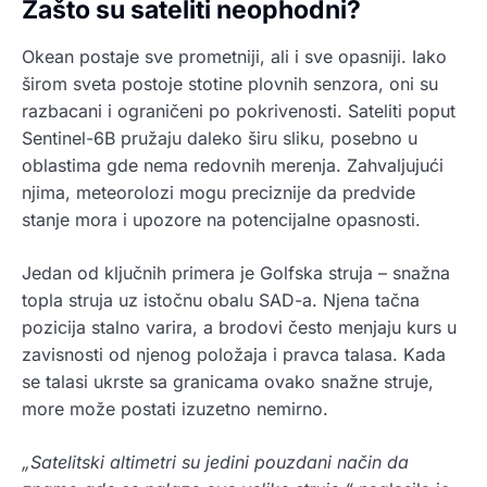
Zašto su sateliti neophodni?
Okean postaje sve prometniji, ali i sve opasniji. Iako
širom sveta postoje stotine plovnih senzora, oni su
razbacani i ograničeni po pokrivenosti. Sateliti poput
Sentinel-6B pružaju daleko širu sliku, posebno u
oblastima gde nema redovnih merenja. Zahvaljujući
njima, meteorolozi mogu preciznije da predvide
stanje mora i upozore na potencijalne opasnosti.
Jedan od ključnih primera je Golfska struja – snažna
topla struja uz istočnu obalu SAD-a. Njena tačna
pozicija stalno varira, a brodovi često menjaju kurs u
zavisnosti od njenog položaja i pravca talasa. Kada
se talasi ukrste sa granicama ovako snažne struje,
more može postati izuzetno nemirno.
„Satelitski altimetri su jedini pouzdani način da