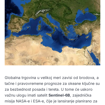
Globalna trgovina u velikoj meri zavisi od brodova, a
tačne i pravovremene prognoze za okeane ključne su
za bezbednost posada i tereta. U tome će uskoro
važnu ulogu imati satelit
Sentinel-6B
, zajednička
misija NASA-e i ESA-e, čije je lansiranje planirano za