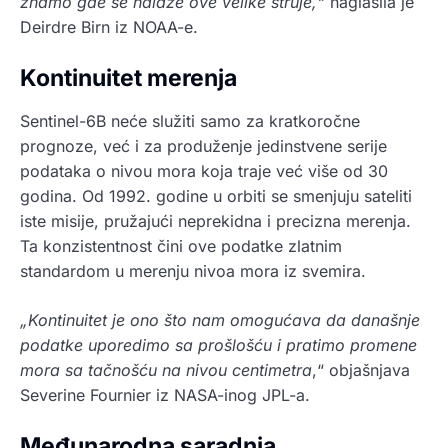
znamo gde se nalaze ove velike struje,“
naglasila je
Deirdre Birn iz NOAA-e.
Kontinuitet merenja
Sentinel-6B neće služiti samo za kratkoročne
prognoze, već i za produženje jedinstvene serije
podataka o nivou mora koja traje već više od 30
godina. Od 1992. godine u orbiti se smenjuju sateliti
iste misije, pružajući neprekidna i precizna merenja.
Ta konzistentnost čini ove podatke zlatnim
standardom u merenju nivoa mora iz svemira.
„Kontinuitet je ono što nam omogućava da današnje
podatke uporedimo sa prošlošću i pratimo promene
mora sa tačnošću na nivou centimetra
,“ objašnjava
Severine Fournier iz NASA-inog JPL-a.
Međunarodna saradnja