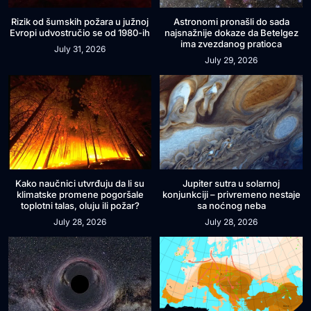
Rizik od šumskih požara u južnoj
Astronomi pronašli do sada
Evropi udvostručio se od 1980-ih
najsnažnije dokaze da Betelgez
ima zvezdanog pratioca
July 31, 2026
July 29, 2026
Kako naučnici utvrđuju da li su
Jupiter sutra u solarnoj
klimatske promene pogoršale
konjunkciji – privremeno nestaje
toplotni talas, oluju ili požar?
sa noćnog neba
July 28, 2026
July 28, 2026