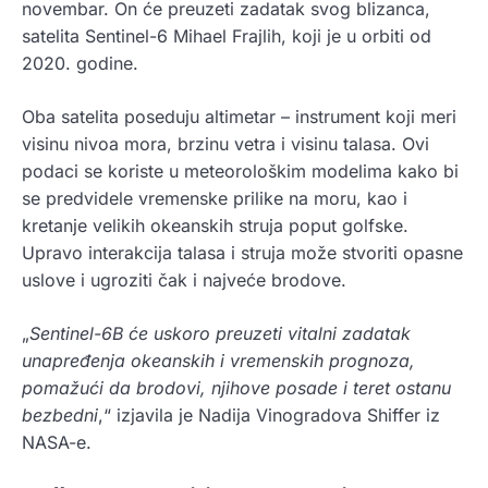
novembar. On će preuzeti zadatak svog blizanca,
satelita Sentinel-6 Mihael Frajlih, koji je u orbiti od
2020. godine.
Oba satelita poseduju altimetar – instrument koji meri
visinu nivoa mora, brzinu vetra i visinu talasa. Ovi
podaci se koriste u meteorološkim modelima kako bi
se predvidele vremenske prilike na moru, kao i
kretanje velikih okeanskih struja poput golfske.
Upravo interakcija talasa i struja može stvoriti opasne
uslove i ugroziti čak i najveće brodove.
„
Sentinel-6B će uskoro preuzeti vitalni zadatak
unapređenja okeanskih i vremenskih prognoza,
pomažući da brodovi, njihove posade i teret ostanu
bezbedni
,“ izjavila je Nadija Vinogradova Shiffer iz
NASA-e.