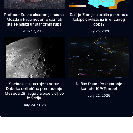
Profesor Ruske akademije nauka:
Da li je Zemljina orbita pokrenula
Možda nikada nećemo saznati
kolaps civilizacija Bronzanog
šta se nalazi unutar crnih rupa
doba?
July 27, 2026
July 25, 2026
Spektakl na jutarnjem nebu:
Dušan Paun: Posmatranje
Duboko delimično pomračenje
komete 10P/Tempel
Meseca 28. avgusta biće vidljivo
July 22, 2026
iz Srbije
July 24, 2026