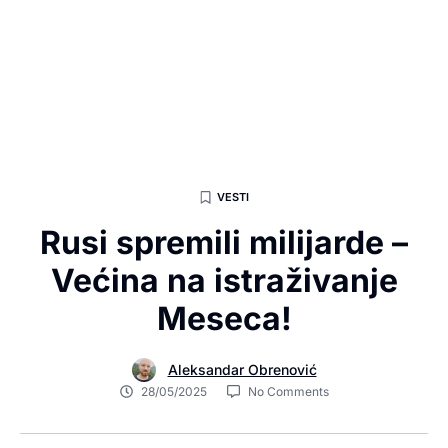
VESTI
Rusi spremili milijarde –
Većina na istraživanje
Meseca!
Aleksandar Obrenović
28/05/2025
No Comments