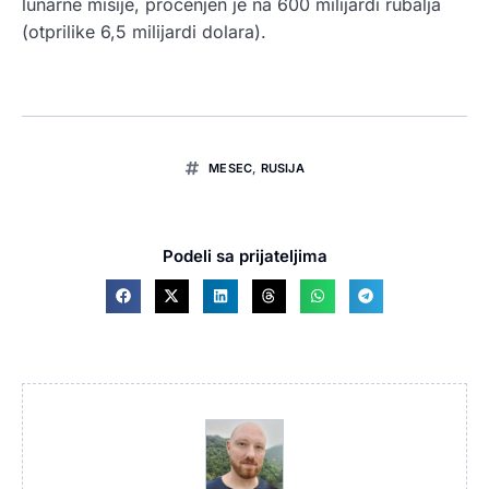
lunarne misije, procenjen je na 600 milijardi rubalja
(otprilike 6,5 milijardi dolara).
MESEC
,
RUSIJA
Podeli sa prijateljima