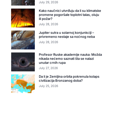
July 29, 2026
Kako naučnici utvrđuju da li su klimatske
promene pogoršale toplotni talas, oluju
ili požar?
July 28, 2026
Jupiter sutra u solarnoj konjunkciji –
privremeno nestaje sa noćnog neba
July 28, 2026
Profesor Ruske akademije nauka: Možda
nikada nećemo saznati šta se nalazi
unutar crnih rupa
July 27, 2026
Da li je Zemljina orbita pokrenula kolaps
civilizacija Bronzanog doba?
July 25, 2026