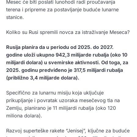
Mesec će biti poslati lunohodi radi proučavanja
terena i pripreme za postavljanje buduće lunarne
stanice.
Koliko su Rusi spremili novca za istraživanje Meseca?
Rusija planira da u periodu od 2025. do 2027.
godine uloži ukupno 942,3 milijarde rubalja (oko 10
milijardi dolara) u svemirske aktivnosti. Od toga, za
2025. godinu predviđeno je 317,5 milijardi rubalja
(približno 3,4 milijarde dolara).
Specifično za lunarnu misiju koja uključuje
prikupljanje i povratak uzoraka mesečevog tla na
Zemlju, planirano je 11 milijardi rubalja (oko 120
miliona dolara).
Razvoj superteške rakete “Jenisej”, ključne za buduće