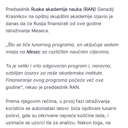
Predsednik
Ruske akademije nauka (RAN)
Genadij
Krasnikov na opštoj skupštini akademije izjavio je
danas da će Rusija finansirati od ove godine
istraživanje Meseca.
„
Što se tiče lunarnog programa, on uključuje sedam
misija na
Mesec
sa različitim naučnim ciljevima.
To je veliki i vrlo odgovoran program i, naravno,
ozbiljan izazov za naše akademske institute.
Finansiranje ovog programa počeće već ove
godine
“, rekao je predsednik RAN.
Prema njegovim rečima, u prvoj fazi istraživanja
koristiće se automatski letovi: biće ispitivani lunarni
polovi, gde su otkrivene najveće količine leda, i
uzimaće se uzorci tla za analizu. Nakon toga, na