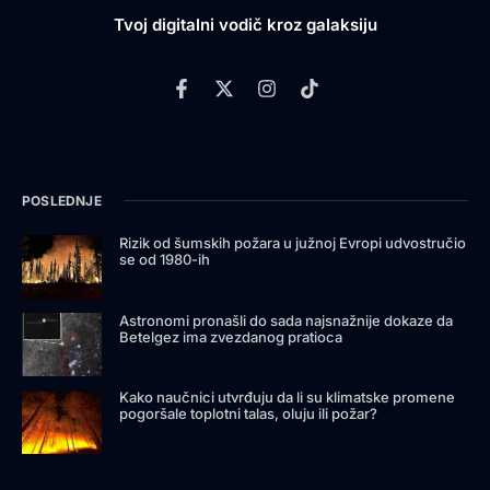
Tvoj digitalni vodič kroz galaksiju
POSLEDNJE
Rizik od šumskih požara u južnoj Evropi udvostručio
se od 1980-ih
Astronomi pronašli do sada najsnažnije dokaze da
Betelgez ima zvezdanog pratioca
Kako naučnici utvrđuju da li su klimatske promene
pogoršale toplotni talas, oluju ili požar?