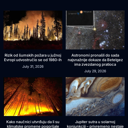
Rizik od šumskih požara u južnoj
Astronomi pronašli do sada
Evropi udvostručio se od 1980-ih
najsnažnije dokaze da Betelgez
ima zvezdanog pratioca
July 31, 2026
July 29, 2026
Kako naučnici utvrđuju da li su
Jupiter sutra u solarnoj
klimatske promene pogoršale
konjunkciji – privremeno nestaje