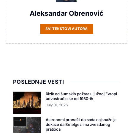
Aleksandar Obrenović
SVI TEKSTOVI AUTORA
POSLEDNJE VESTI
Rizik od šumskih požara u južnoj Evropi
udvostručio se od 1980-ih
July 31, 2026
Astronomi pronašli do sada najsnažnije
dokaze da Betelgez ima zvezdanog
pratioca