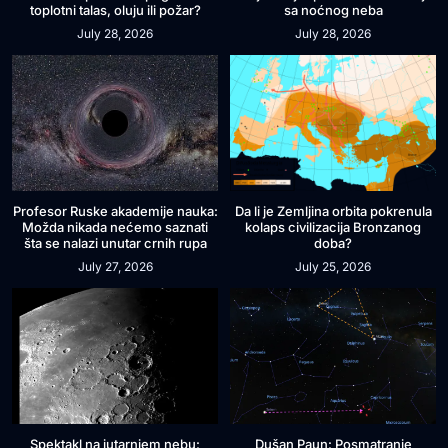
toplotni talas, oluju ili požar?
sa noćnog neba
July 28, 2026
July 28, 2026
Profesor Ruske akademije nauka:
Da li je Zemljina orbita pokrenula
Možda nikada nećemo saznati
kolaps civilizacija Bronzanog
šta se nalazi unutar crnih rupa
doba?
July 27, 2026
July 25, 2026
Spektakl na jutarnjem nebu:
Dušan Paun: Posmatranje