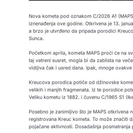
Nova kometa pod oznakom C/2026 A1 (MAPS) m
iznenađenja ove godine. Otkrivena je 13. janu
a brzo je utvrđeno da pripada porodici Kreuc
Sunca.
Početkom aprila, kometa MAPS proći će na sv
taj vatreni susret, mogla bi da zablista na v
vidljiva čak i usred dana. Ipak, mnoge ovakv
Kreucova porodica potiče od džinovske komete
velikih i manjih fragmenata. Iz te porodice pote
Veliku kometu iz 1882. i čuvenu C/1965 S1 (Ike
Posebno je zanimljivo što je MAPS otkrivena n
registrovana Kreuc kometa. To može značiti da
pojačane aktivnosti. Dosadašnja posmatranja p