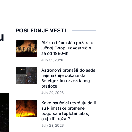
POSLEDNJE VESTI
u
Rizik od šumskih požara u
južnoj Evropi udvostručio
se od 1980-ih
July 31, 2026
Astronomi pronašli do sada
najsnažnije dokaze da
Betelgez ima zvezdanog
pratioca
July 29, 2026
Kako naučnici utvrđuju da li
su klimatske promene
pogoršale toplotni talas,
oluju ili požar?
July 28, 2026