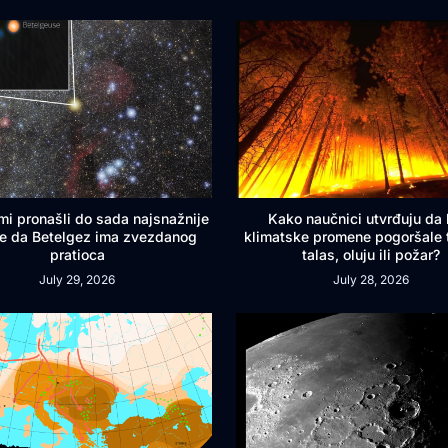
mi pronašli do sada najsnažnije
Kako naučnici utvrđuju da l
e da Betelgez ima zvezdanog
klimatske promene pogoršale 
pratioca
talas, oluju ili požar?
July 29, 2026
July 28, 2026