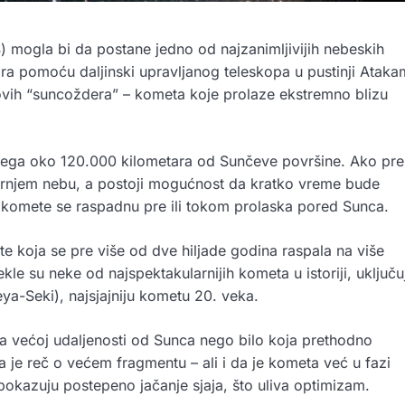
ogla bi da postane jedno od najzanimljivijih nebeskih
ara pomoću daljinski upravljanog teleskopa u pustinji Ataka
ovih “suncoždera” – kometa koje prolaze ekstremno blizu
ega oko 120.000 kilometara od Sunčeve površine. Ako pre
ečernjem nebu, a postoji mogućnost da kratko vreme bude
e komete se raspadnu pre ili tokom prolaska pored Sunca.
 koja se pre više od dve hiljade godina raspala na više
kle su neke od najspektakularnijih kometa u istoriji, uključu
ya-Seki), najsjajniju kometu 20. veka.
a većoj udaljenosti od Sunca nego bilo koja prethodno
 je reč o većem fragmentu – ali i da je kometa već u fazi
okazuju postepeno jačanje sjaja, što uliva optimizam.