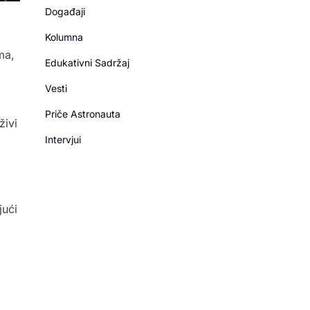
Događaji
Kolumna
ma,
Edukativni Sadržaj
Vesti
Priče Astronauta
živi
Intervjui
jući