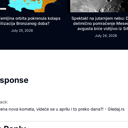
 Zemljina orbita pokrenula kolaps
Spektakl na jutarnjem nebu:
vilizacija Bronzanog doba?
delimično pomračenje Mese
avgusta biće vidljivo iz Sr
July 25, 2026
July 24, 2026
esponse
ack:
vena nova kometa, videće se u aprilu i to preko dana?! - Gledaj.rs