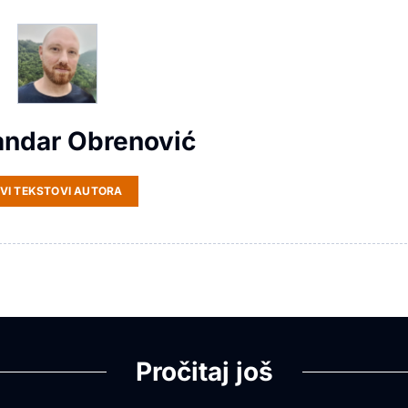
andar Obrenović
VI TEKSTOVI AUTORA
Pročitaj još