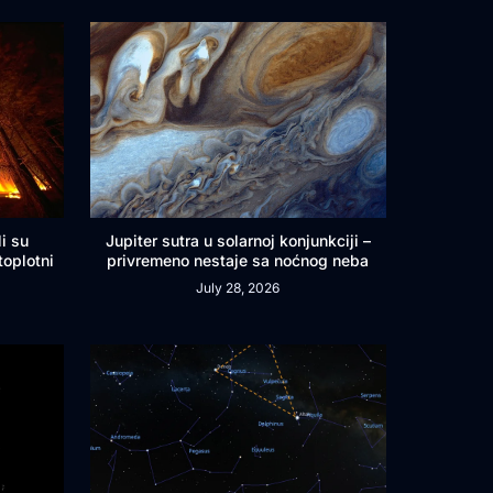
i su
Jupiter sutra u solarnoj konjunkciji –
toplotni
privremeno nestaje sa noćnog neba
July 28, 2026