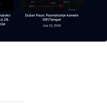
 Duboko
Dušan Paun: Posmatranje komete
ca 28.
10P/Tempel
bije
July 22, 2026