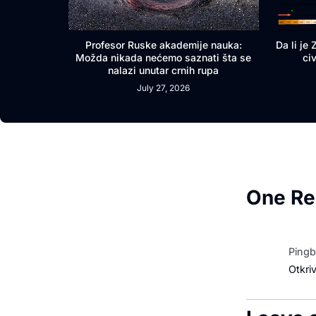
Profesor Ruske akademije nauka:
Da li je
Možda nikada nećemo saznati šta se
ci
nalazi unutar crnih rupa
July 27, 2026
One R
Pingb
Otkri