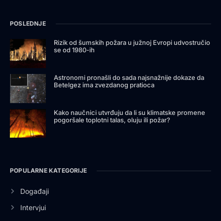
POSLEDNJE
Rizik od šumskih požara u južnoj Evropi udvostručio
se od 1980-ih
Astronomi pronašli do sada najsnažnije dokaze da
Betelgez ima zvezdanog pratioca
Kako naučnici utvrđuju da li su klimatske promene
pogoršale toplotni talas, oluju ili požar?
POPULARNE KATEGORIJE
Događaji
Intervjui