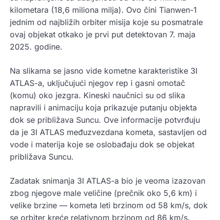
kilometara (18,6 miliona milja). Ovo čini Tianwen-1
jednim od najbližih orbiter misija koje su posmatrale
ovaj objekat otkako je prvi put detektovan 7. maja
2025. godine.
Na slikama se jasno vide kometne karakteristike 3I
ATLAS-a, uključujući njegov rep i gasni omotač
(komu) oko jezgra. Kineski naučnici su od slika
napravili i animaciju koja prikazuje putanju objekta
dok se približava Suncu. Ove informacije potvrđuju
da je 3I ATLAS međuzvezdana kometa, sastavljen od
vode i materija koje se oslobađaju dok se objekat
približava Suncu.
Zadatak snimanja 3I ATLAS-a bio je veoma izazovan
zbog njegove male veličine (prečnik oko 5,6 km) i
velike brzine — kometa leti brzinom od 58 km/s, dok
se orbiter kreće relativnom brzinom od 86 km/s.