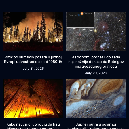
Rizik od šumskih požara u južnoj
Astronomi pronašli do sada
Evropi udvostručio se od 1980-ih
najsnažnije dokaze da Betelgez
ima zvezdanog pratioca
July 31, 2026
July 29, 2026
Kako naučnici utvrđuju da li su
Jupiter sutra u solarnoj
klimatske promene pogoršale
konjunkciji – privremeno nestaje