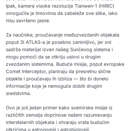
Ipak, kamera visoke rezolucije Tianwen-1 (HiRIC)
omogućila je timovima da zabeleže ove slike, iako
nisu savršeno jasne.
Za naučnike, proučavanje međuzvezdanih objekata
poput 3I ATLAS-a je posebno zanimljivo, jer oni
sadrže materijal izvan našeg Sunčevog sistema i
mogu pomoći da se otkriju uslovi u drugim
zvezdanim sistemima. Buduće misije, poput evropske
Comet Interceptor, planiraju da presretnu slične
objekte i proučavaju ih izbliza — što bi donelo
informacije koje je nemoguće dobiti drugim
sredstvima.
Ovo je još jedan primer kako svemirske misije iz
različitih zemalja doprinose našem razumevanju
interstelarnih objekata i otvaraju vrata budućim
otkrićima u astronomiji i astrobiologiji.