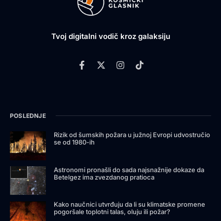
Tvoj digitalni vodič kroz galaksiju
POSLEDNJE
Rizik od šumskih požara u južnoj Evropi udvostručio
se od 1980-ih
Astronomi pronašli do sada najsnažnije dokaze da
Betelgez ima zvezdanog pratioca
Kako naučnici utvrđuju da li su klimatske promene
pogoršale toplotni talas, oluju ili požar?