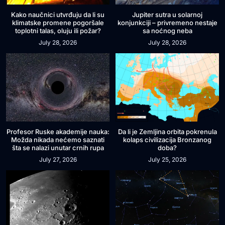
Kako naučnici utvrđuju da li su
Jupiter sutra u solarnoj
klimatske promene pogoršale
konjunkciji – privremeno nestaje
toplotni talas, oluju ili požar?
sa noćnog neba
July 28, 2026
July 28, 2026
Profesor Ruske akademije nauka:
Da li je Zemljina orbita pokrenula
Možda nikada nećemo saznati
kolaps civilizacija Bronzanog
šta se nalazi unutar crnih rupa
doba?
July 27, 2026
July 25, 2026