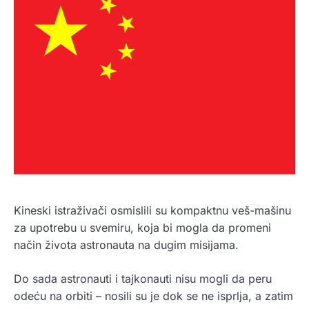
Kineski istraživači osmislili su kompaktnu veš-mašinu
za upotrebu u svemiru, koja bi mogla da promeni
način života astronauta na dugim misijama.
Do sada astronauti i tajkonauti nisu mogli da peru
odeću na orbiti – nosili su je dok se ne isprlja, a zatim