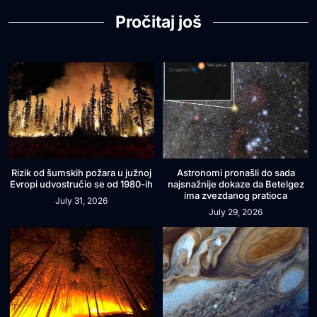
Pročitaj još
Rizik od šumskih požara u južnoj
Astronomi pronašli do sada
Evropi udvostručio se od 1980-ih
najsnažnije dokaze da Betelgez
ima zvezdanog pratioca
July 31, 2026
July 29, 2026