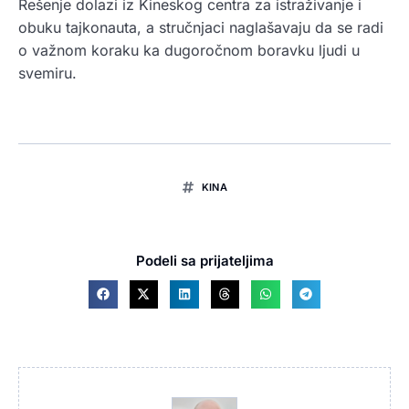
Rešenje dolazi iz Kineskog centra za istraživanje i
obuku tajkonauta, a stručnjaci naglašavaju da se radi
o važnom koraku ka dugoročnom boravku ljudi u
svemiru.
KINA
Podeli sa prijateljima