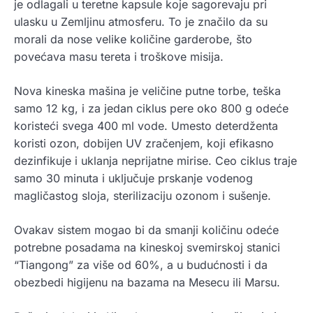
je odlagali u teretne kapsule koje sagorevaju pri
ulasku u Zemljinu atmosferu. To je značilo da su
morali da nose velike količine garderobe, što
povećava masu tereta i troškove misija.
Nova kineska mašina je veličine putne torbe, teška
samo 12 kg, i za jedan ciklus pere oko 800 g odeće
koristeći svega 400 ml vode. Umesto deterdženta
koristi ozon, dobijen UV zračenjem, koji efikasno
dezinfikuje i uklanja neprijatne mirise. Ceo ciklus traje
samo 30 minuta i uključuje prskanje vodenog
magličastog sloja, sterilizaciju ozonom i sušenje.
Ovakav sistem mogao bi da smanji količinu odeće
potrebne posadama na kineskoj svemirskoj stanici
“Tiangong” za više od 60%, a u budućnosti i da
obezbedi higijenu na bazama na Mesecu ili Marsu.