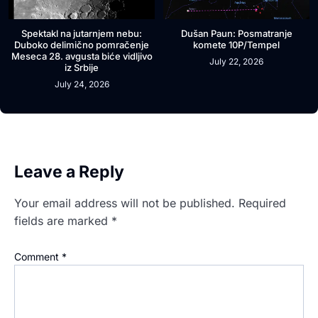
Spektakl na jutarnjem nebu:
Dušan Paun: Posmatranje
Duboko delimično pomračenje
komete 10P/Tempel
Meseca 28. avgusta biće vidljivo
July 22, 2026
iz Srbije
July 24, 2026
Leave a Reply
Your email address will not be published.
Required
fields are marked
*
Comment
*