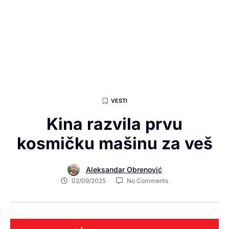
VESTI
Kina razvila prvu
kosmičku mašinu za veš
Aleksandar Obrenović
02/09/2025
No Comments