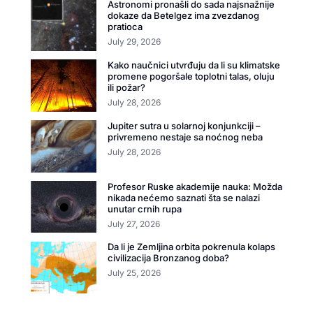
Astronomi pronašli do sada najsnažnije
dokaze da Betelgez ima zvezdanog
pratioca
July 29, 2026
Kako naučnici utvrđuju da li su klimatske
promene pogoršale toplotni talas, oluju
ili požar?
July 28, 2026
Jupiter sutra u solarnoj konjunkciji –
privremeno nestaje sa noćnog neba
July 28, 2026
Profesor Ruske akademije nauka: Možda
nikada nećemo saznati šta se nalazi
unutar crnih rupa
July 27, 2026
Da li je Zemljina orbita pokrenula kolaps
civilizacija Bronzanog doba?
July 25, 2026