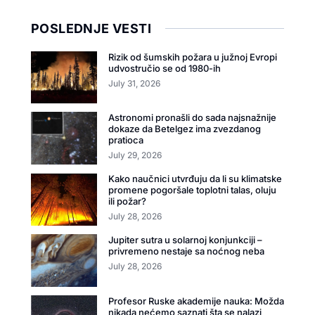
POSLEDNJE VESTI
Rizik od šumskih požara u južnoj Evropi
udvostručio se od 1980-ih
July 31, 2026
Astronomi pronašli do sada najsnažnije
dokaze da Betelgez ima zvezdanog
pratioca
July 29, 2026
Kako naučnici utvrđuju da li su klimatske
promene pogoršale toplotni talas, oluju
ili požar?
July 28, 2026
Jupiter sutra u solarnoj konjunkciji –
privremeno nestaje sa noćnog neba
July 28, 2026
Profesor Ruske akademije nauka: Možda
nikada nećemo saznati šta se nalazi