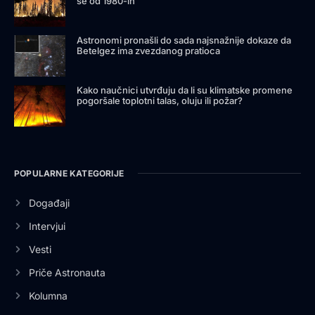
se od 1980-ih
Astronomi pronašli do sada najsnažnije dokaze da
Betelgez ima zvezdanog pratioca
Kako naučnici utvrđuju da li su klimatske promene
pogoršale toplotni talas, oluju ili požar?
POPULARNE KATEGORIJE
Događaji
Intervjui
Vesti
Priče Astronauta
Kolumna