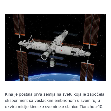
Kina je postala prva zemlja na svetu koja je započela
eksperiment sa veštačkim embrionom u svemiru, u
okviru misije kineske svemirske stanice Tianzhou-10.