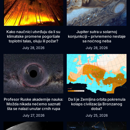
Kako naučnici utvrđuju da li su
Jupiter sutra u solarnoj
klimatske promene pogoršale
konjunkciji – privremeno nestaje
toplotni talas, oluju ili požar?
sa noćnog neba
July 28, 2026
July 28, 2026
Profesor Ruske akademije nauka:
Da li je Zemljina orbita pokrenula
Možda nikada nećemo saznati
kolaps civilizacija Bronzanog
šta se nalazi unutar crnih rupa
doba?
July 27, 2026
July 25, 2026