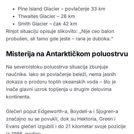
Pine Island Glacier – povlačenje 33 km
Thwaites Glacier – 26 km
Smith Glacier – čak 42 km
Rinjot situaciju opisuje slikovito: „Nije ceo balon
probušen, ali tamo gde jeste – rana je duboka.“
Misterija na Antarktičkom poluostrvu
Na severoistoku poluostrva situacija zbunjuje
naučnike. Iako se povlačenje beleži, nema jasnih
dokaza o prodoru toplih okeanskih voda – što je
inače glavni uzrok topljenja u drugim delovima
kontinenta.
Glečeri poput Edgeworth-a, Boydell-a i Sjogren-a
značajno su se povukli, dok su Hektoria, Green i
Evans glečeri izgubili i do 21 kilometar svoje pozicije
iz 1996. godine.