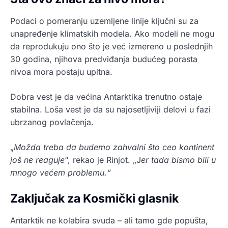
Podaci o pomeranju uzemljene linije ključni su za
unapređenje klimatskih modela. Ako modeli ne mogu
da reprodukuju ono što je već izmereno u poslednjih
30 godina, njihova predviđanja budućeg porasta
nivoa mora postaju upitna.
Dobra vest je da većina Antarktika trenutno ostaje
stabilna. Loša vest je da su najosetljiviji delovi u fazi
ubrzanog povlačenja.
„
Možda treba da budemo zahvalni što ceo kontinent
još ne reaguje
“, rekao je Rinjot. „J
er tada bismo bili u
mnogo većem problemu.“
Zaključak za Kosmički glasnik
Antarktik ne kolabira svuda – ali tamo gde popušta,