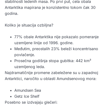
stabilnosti ledenih masa. Po prvi put, cela obala
Antarktika mapirana je konzistentno tokom čak 30
godina.
Koliko je situacija ozbiljna?
77% obale Antarktika nije pokazalo pomeranje
uzemljene linije od 1996. godine.
Međutim, preostalih 23% beleži koncentrisano
povlačenje.
Prosečna godišnja stopa gubitka: 442 km²
uzemljenog leda.
Najdramatičnije promene zabeležene su u zapadnoj
Antarktici, naročito u oblasti Amundsenovog mora:
Amundsen Sea
Getz Ice Shelf
Posebno se izdvajaju glečeri: