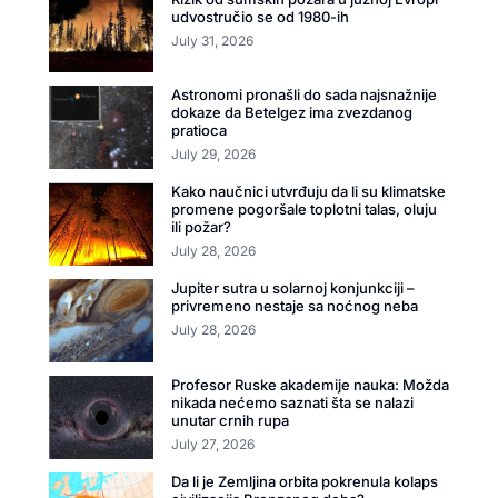
udvostručio se od 1980-ih
July 31, 2026
Astronomi pronašli do sada najsnažnije
dokaze da Betelgez ima zvezdanog
pratioca
July 29, 2026
Kako naučnici utvrđuju da li su klimatske
promene pogoršale toplotni talas, oluju
ili požar?
July 28, 2026
Jupiter sutra u solarnoj konjunkciji –
privremeno nestaje sa noćnog neba
July 28, 2026
Profesor Ruske akademije nauka: Možda
nikada nećemo saznati šta se nalazi
unutar crnih rupa
July 27, 2026
Da li je Zemljina orbita pokrenula kolaps