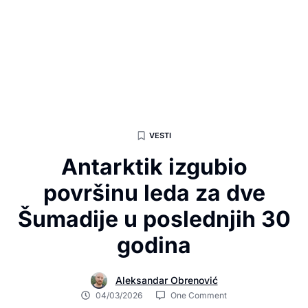
VESTI
Antarktik izgubio
površinu leda za dve
Šumadije u poslednjih 30
godina
Aleksandar Obrenović
04/03/2026
One Comment