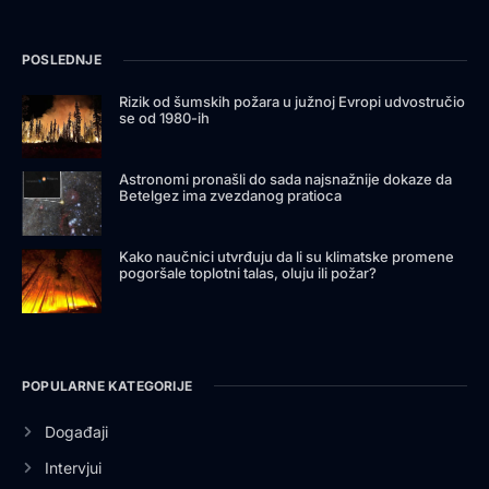
POSLEDNJE
Rizik od šumskih požara u južnoj Evropi udvostručio
se od 1980-ih
Astronomi pronašli do sada najsnažnije dokaze da
Betelgez ima zvezdanog pratioca
Kako naučnici utvrđuju da li su klimatske promene
pogoršale toplotni talas, oluju ili požar?
POPULARNE KATEGORIJE
Događaji
Intervjui