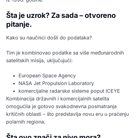
Šta je uzrok? Za sada – otvoreno
pitanje.
Kako su naučnici došli do podataka?
Tim je kombinovao podatke sa više međunarodnih
satelitskih misija, uključujući:
European Space Agency
NASA Jet Propulsion Laboratory
komercijalne radarske sisteme poput ICEYE
Kombinacija državnih i komercijalnih satelita
omogućila je gotovo svakodnevna posmatranja
kritičnih oblasti – što predstavlja novu eru u praćenju
polarnih regiona.
Šta ovo znači za nivo mora?