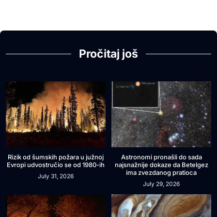
Pročitaj još
Rizik od šumskih požara u južnoj
Astronomi pronašli do sada
Evropi udvostručio se od 1980-ih
najsnažnije dokaze da Betelgez
ima zvezdanog pratioca
July 31, 2026
July 29, 2026