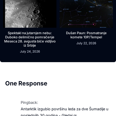
Spektakl na jutarnjem nebu:
Dušan Paun: Posmatranje
Duboko delimično pomračenje
komete 10P/Tempel
Meseca 28. avgusta biće vidljivo
July 22, 2026
iz Srbije
July 24, 2026
One Response
Pingback:
Antarktik izgubio površinu leda za dve Šumadije u
poslednjih 30 godina - Gledaj.rs