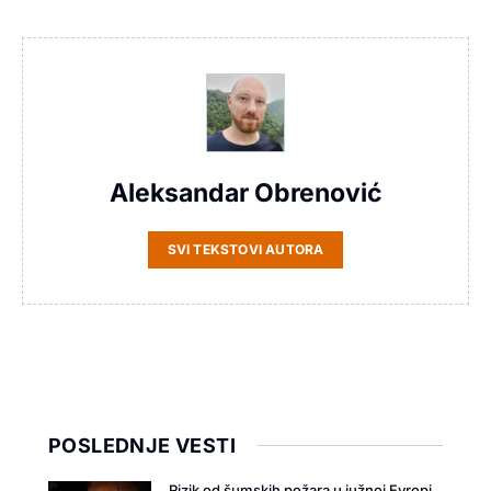
Aleksandar Obrenović
SVI TEKSTOVI AUTORA
POSLEDNJE VESTI
Rizik od šumskih požara u južnoj Evropi