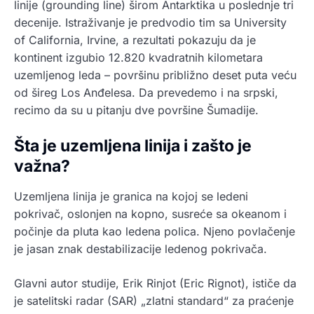
linije (grounding line) širom Antarktika u poslednje tri
decenije. Istraživanje je predvodio tim sa University
of California, Irvine, a rezultati pokazuju da je
kontinent izgubio 12.820 kvadratnih kilometara
uzemljenog leda – površinu približno deset puta veću
od šireg Los Anđelesa. Da prevedemo i na srpski,
recimo da su u pitanju dve površine Šumadije.
Šta je uzemljena linija i zašto je
važna?
Uzemljena linija je granica na kojoj se ledeni
pokrivač, oslonjen na kopno, susreće sa okeanom i
počinje da pluta kao ledena polica. Njeno povlačenje
je jasan znak destabilizacije ledenog pokrivača.
Glavni autor studije, Erik Rinjot (Eric Rignot), ističe da
je satelitski radar (SAR) „zlatni standard“ za praćenje