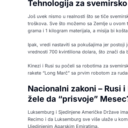
Tehnologija za svemirsko
Još uvek nismo u realnosti što se tiče svemir
troškova. Sve što možemo sa Zemlje u ovom t
grama i 1 kilogram materijala, a misija bi košta
Ipak, vredi nastaviti sa pokušajima jer postoji
vrednosti 700 kvintiliona dolara, što znači da 
Kinezi i Rusi su počeli sa robotima za svemir
rakete “Long Marč” sa prvim robotom za ruda
Nacionalni zakoni – Rusi 
žele da “prisvoje” Mesec
Luksemburg i Sjedinjene Američke Države ima
Recimo i da Luksemburg sve više ulaže u kompa
Ujedinjenim Aparskim Emiratima.