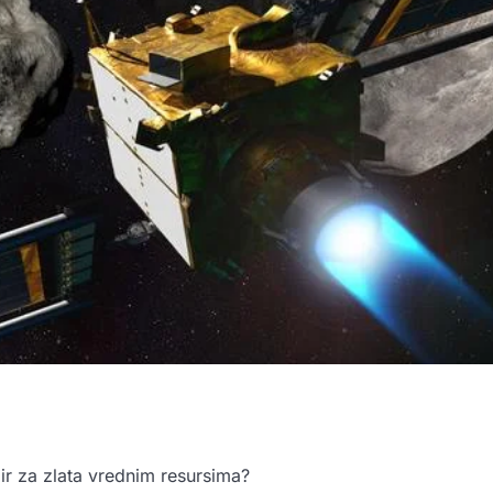
ir za zlata vrednim resursima?