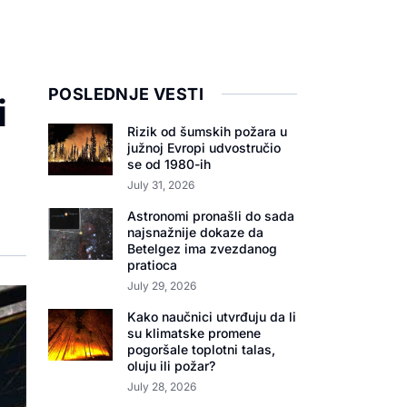
POSLEDNJE VESTI
i
Rizik od šumskih požara u
južnoj Evropi udvostručio
se od 1980-ih
July 31, 2026
Astronomi pronašli do sada
najsnažnije dokaze da
Betelgez ima zvezdanog
pratioca
July 29, 2026
Kako naučnici utvrđuju da li
su klimatske promene
pogoršale toplotni talas,
oluju ili požar?
July 28, 2026