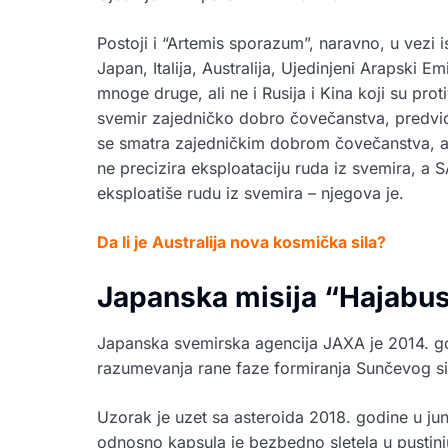
Postoji i “Artemis sporazum”, naravno, u vez
Japan, Italija, Australija, Ujedinjeni Arapski Emi
mnoge druge, ali ne i Rusija i Kina koji su pro
svemir zajedničko dobro čovečanstva, predvi
se smatra zajedničkim dobrom čovečanstva, a i
ne precizira eksploataciju ruda iz svemira, a
eksploatiše rudu iz svemira – njegova je.
Da li je Australija nova kosmička sila?
Japanska misija “Hajabu
Japanska svemirska agencija JAXA je 2014. god
razumevanja rane faze formiranja Sunčevog s
Uzorak je uzet sa asteroida 2018. godine u jun
odnosno kapsula je bezbedno sletela u pustinju 