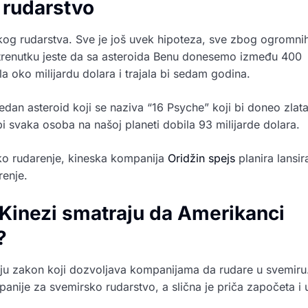
 rudarstvo
skog rudarstva. Sve je još uvek hipoteza, sve zbog ogromni
renutku jeste da sa asteroida Benu donesemo između 400
la oko milijardu dolara i trajala bi sedam godina.
 jedan asteroid koji se naziva “16 Psyche” koji bi doneo zlat
bi svaka osoba na našoj planeti dobila 93 milijarde dolara.
sko rudarenje, kineska kompanija
Oridžin spejs
planira lansir
renje.
i Kinezi smatraju da Amerikanci
?
ju zakon koji dozvoljava kompanijama da rudare u svemiru
nije za svemirsko rudarstvo, a slična je priča započeta i 