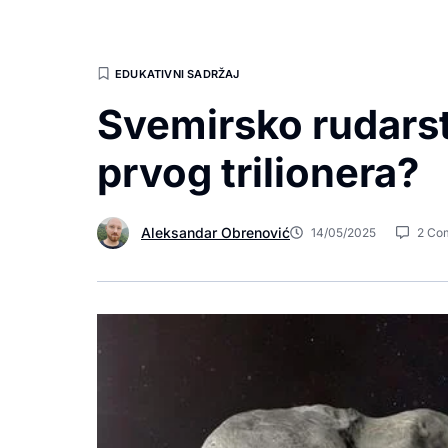
EDUKATIVNI SADRŽAJ
Svemirsko rudars
prvog trilionera?
Aleksandar Obrenović
14/05/2025
2 Co