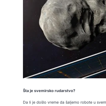
Šta je svemirsko rudarstvo?
Da li je došlo vreme da šaljemo robote u svem