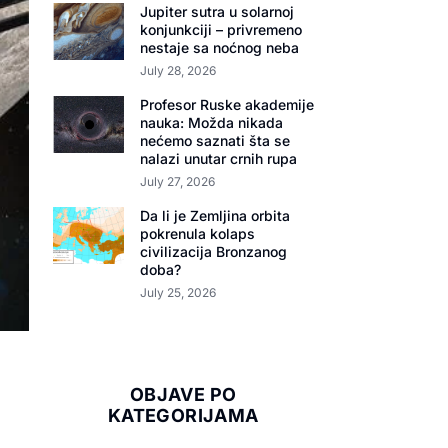
Jupiter sutra u solarnoj
konjunkciji – privremeno
nestaje sa noćnog neba
July 28, 2026
Profesor Ruske akademije
nauka: Možda nikada
nećemo saznati šta se
nalazi unutar crnih rupa
July 27, 2026
Da li je Zemljina orbita
pokrenula kolaps
civilizacija Bronzanog
doba?
July 25, 2026
OBJAVE PO
KATEGORIJAMA