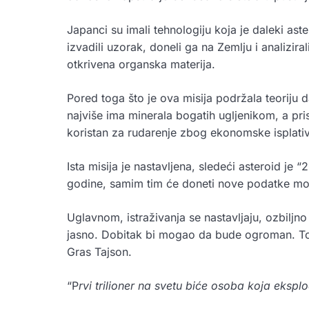
Japanci su imali tehnologiju koja je daleki ast
izvadili uzorak, doneli ga na Zemlju i analizira
otkrivena organska materija.
Pored toga što je ova misija podržala teoriju
najviše ima minerala bogatih ugljenikom, a prisu
koristan za rudarenje zbog ekonomske isplativ
Ista misija je nastavljena, sledeći asteroid je 
godine, samim tim će doneti nove podatke mož
Uglavnom, istraživanja se nastavljaju, ozbiljno
jasno. Dobitak bi mogao da bude ogroman. To v
Gras Tajson.
“P
rvi trilioner na svetu biće osoba koja ekspl