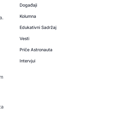
Događaji
Kolumna
a.
Edukativni Sadržaj
Vesti
Priče Astronauta
Intervjui
om
za