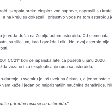
eroid iskopala preko eksplozivne naprave, napravili su krater
li, a na kraju su dokazali i prisustvo vode na tom asteroidu j
 da je voda došla na Zemlju putem asteroida. Od elemenata,
tni su silicijum, kao i gvožđe i nikl. No, ovaj asteroid nije
osti.
“2001 CC21” koji će japanska letelica posetiti u junu 2026.
da vezane i za eksploatisanje ruda sa asteroida.
 rudarenje u svemiru je još uvek na čekanju, a jedno ostaje
am kaže i jedan od najpriznatijih naučnika današnjice, Ni
oatiše prirodne resurse sa asteroida
.”