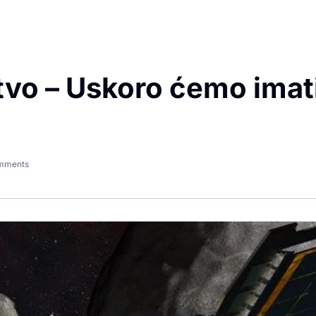
tvo – Uskoro ćemo imat
mments