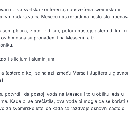
zovana prva svetska konferencija posvećena svemirskom
 razvoj rudarstva na Mesecu i astroroidima nešto što obećav
ebi platinu, zlato, iridijum, potom postoje asteroidi koji u
d ovih metala su pronađeni i na Mesecu), a tri
roniku.
o i silicijum i aluminijum.
a (asteroid koji se nalazi između Marsa i Jupitera u glavn
a!
u potvrdili da postoji voda na Mesecu i to u obliku leda u
vima. Kada bi se prečistila, ova voda bi mogla da se koristi 
ivo za svemirske letelice kada se razdvoje osnovni sastojci