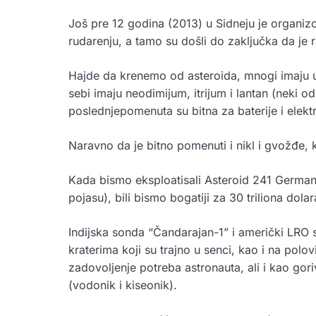
Još pre 12 godina (2013) u Sidneju je organi
rudarenju, a tamo su došli do zaključka da je
Hajde da krenemo od asteroida, mnogi imaju u s
sebi imaju neodimijum, itrijum i lantan (neki o
poslednjepomenuta su bitna za baterije i elekt
Naravno da je bitno pomenuti i nikl i gvožđe, ka
Kada bismo eksploatisali Asteroid 241 Germani
pojasu), bili bismo bogatiji za 30 triliona dolar
Indijska sonda “Čandarajan-1” i američki LRO s
kraterima koji su trajno u senci, kao i na polo
zadovoljenje potreba astronauta, ali i kao gor
(vodonik i kiseonik).