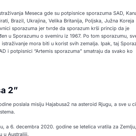
i istraživanja Meseca gde su potpisnice sporazuma SAD, Kan
rati, Brazil, Ukrajina, Velika Britanija, Poljska, Južna Koreja 
tivnici sporazuma jer tvrde da sporazum krši princip da je
đen u Sporazumu o svemiru iz 1967. Po tom sporazumu, sv
straživanje mora biti u korist svih zemalja. Ipak, taj Spor
 SAD i potpisnici “Artemis sporazuma” smatraju da svako ko
sa 2”
ine poslala misiju Hajabusa2 na asteroid Rjugu, a sve u ci
istema.
u, a 6. decembra 2020. godine se letelica vratila za Zemlju
u Australiji.