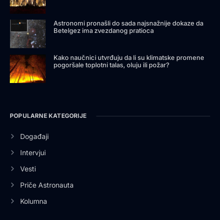
Astronomi pronašli do sada najsnažnije dokaze da
Betelgez ima zvezdanog pratioca
Kako naučnici utvrđuju da li su klimatske promene
pogoršale toplotni talas, oluju ili požar?
POPULARNE KATEGORIJE
Događaji
Intervjui
Vesti
Priče Astronauta
Kolumna