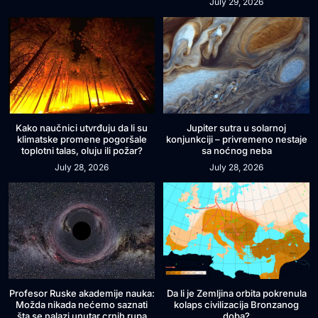
July 29, 2026
Kako naučnici utvrđuju da li su
Jupiter sutra u solarnoj
klimatske promene pogoršale
konjunkciji – privremeno nestaje
toplotni talas, oluju ili požar?
sa noćnog neba
July 28, 2026
July 28, 2026
Profesor Ruske akademije nauka:
Da li je Zemljina orbita pokrenula
Možda nikada nećemo saznati
kolaps civilizacija Bronzanog
šta se nalazi unutar crnih rupa
doba?