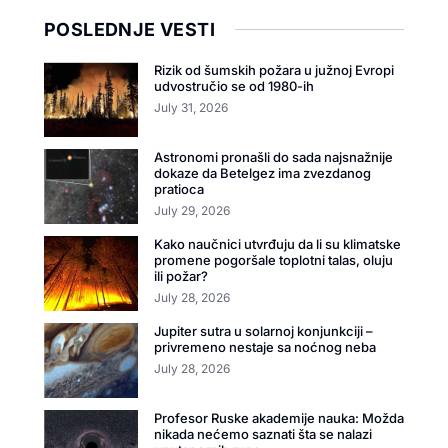
POSLEDNJE VESTI
Rizik od šumskih požara u južnoj Evropi
udvostručio se od 1980-ih
July 31, 2026
Astronomi pronašli do sada najsnažnije
dokaze da Betelgez ima zvezdanog
pratioca
July 29, 2026
Kako naučnici utvrđuju da li su klimatske
promene pogoršale toplotni talas, oluju
ili požar?
July 28, 2026
Jupiter sutra u solarnoj konjunkciji –
privremeno nestaje sa noćnog neba
July 28, 2026
Profesor Ruske akademije nauka: Možda
nikada nećemo saznati šta se nalazi