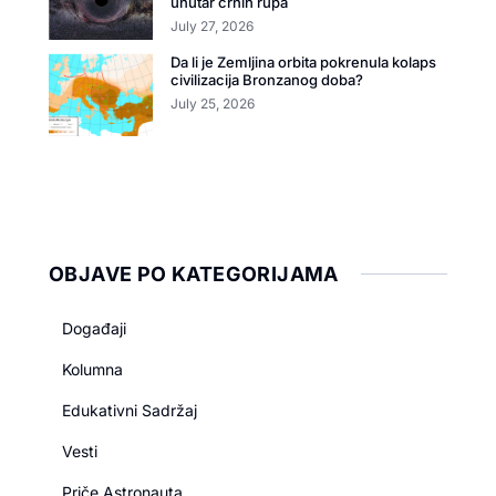
unutar crnih rupa
July 27, 2026
Da li je Zemljina orbita pokrenula kolaps
civilizacija Bronzanog doba?
July 25, 2026
OBJAVE PO KATEGORIJAMA
Događaji
Kolumna
Edukativni Sadržaj
Vesti
Priče Astronauta