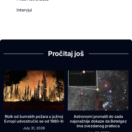
Intervjui
Pročitaj još
Rizik od šumskih požara u južnoj
Astronomi pronašli do sada
Evropi udvostručio se od 1980-ih
najsnažnije dokaze da Betelgez
ima zvezdanog pratioca
July 31, 2026