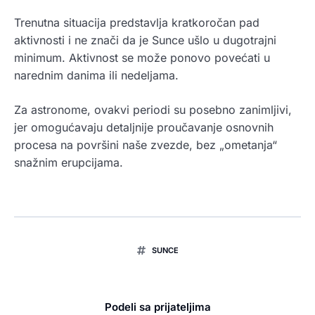
Trenutna situacija predstavlja kratkoročan pad
aktivnosti i ne znači da je Sunce ušlo u dugotrajni
minimum. Aktivnost se može ponovo povećati u
narednim danima ili nedeljama.
Za astronome, ovakvi periodi su posebno zanimljivi,
jer omogućavaju detaljnije proučavanje osnovnih
procesa na površini naše zvezde, bez „ometanja“
snažnim erupcijama.
SUNCE
Podeli sa prijateljima