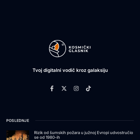
Tvoj digitalni vodič kroz galaksiju
POSLEDNJE
Rizik od šumskih požara u južnoj Evropi udvostručio
se od 1980-ih