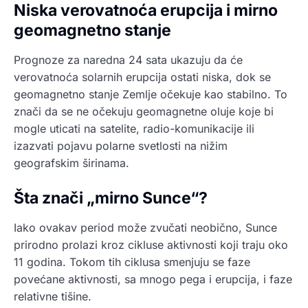
Niska verovatnoća erupcija i mirno
geomagnetno stanje
Prognoze za naredna 24 sata ukazuju da će
verovatnoća solarnih erupcija ostati niska, dok se
geomagnetno stanje Zemlje očekuje kao stabilno. To
znači da se ne očekuju geomagnetne oluje koje bi
mogle uticati na satelite, radio-komunikacije ili
izazvati pojavu polarne svetlosti na nižim
geografskim širinama.
Šta znači „mirno Sunce“?
Iako ovakav period može zvučati neobično, Sunce
prirodno prolazi kroz cikluse aktivnosti koji traju oko
11 godina. Tokom tih ciklusa smenjuju se faze
povećane aktivnosti, sa mnogo pega i erupcija, i faze
relativne tišine.