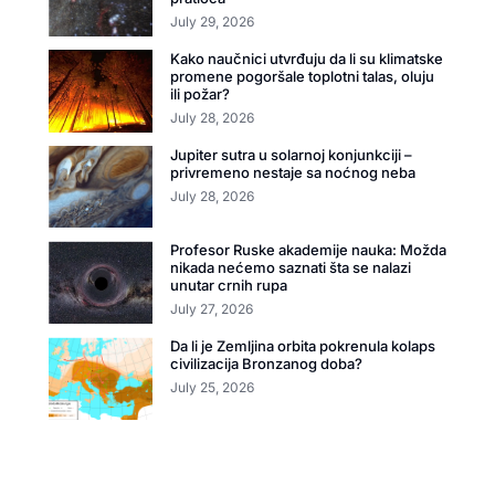
July 29, 2026
Kako naučnici utvrđuju da li su klimatske
promene pogoršale toplotni talas, oluju
ili požar?
July 28, 2026
Jupiter sutra u solarnoj konjunkciji –
privremeno nestaje sa noćnog neba
July 28, 2026
Profesor Ruske akademije nauka: Možda
nikada nećemo saznati šta se nalazi
unutar crnih rupa
July 27, 2026
Da li je Zemljina orbita pokrenula kolaps
civilizacija Bronzanog doba?
July 25, 2026