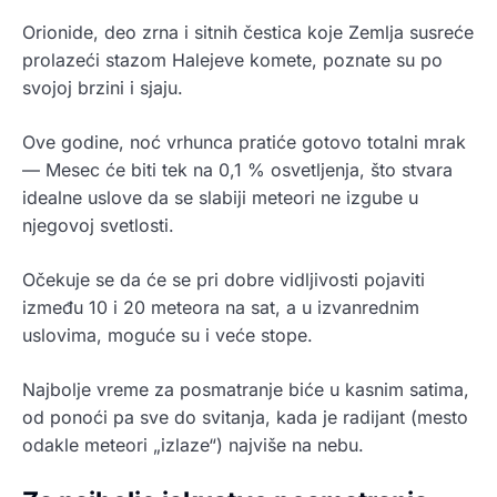
Orionide, deo zrna i sitnih čestica koje Zemlja susreće
prolazeći stazom Halejeve komete, poznate su po
svojoj brzini i sjaju.
Ove godine, noć vrhunca pratiće gotovo totalni mrak
— Mesec će biti tek na 0,1 % osvetljenja, što stvara
idealne uslove da se slabiji meteori ne izgube u
njegovoj svetlosti.
Očekuje se da će se pri dobre vidljivosti pojaviti
između 10 i 20 meteora na sat, a u izvanrednim
uslovima, moguće su i veće stope.
Najbolje vreme za posmatranje biće u kasnim satima,
od ponoći pa sve do svitanja, kada je radijant (mesto
odakle meteori „izlaze“) najviše na nebu.