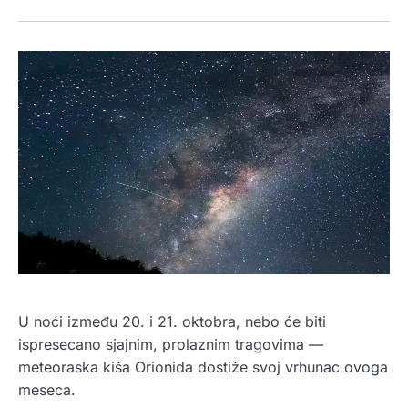
U noći između 20. i 21. oktobra, nebo će biti
ispresecano sjajnim, prolaznim tragovima —
meteoraska kiša Orionida dostiže svoj vrhunac ovoga
meseca.