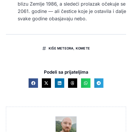
blizu Zemlje 1986, a sledeći prolazak očekuje se
2061. godine — ali čestice koje je ostavila i dalje
svake godine obasjavaju nebo.
KIŠE METEORA
,
KOMETE
Podeli sa prijateljima