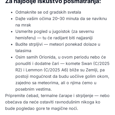
Za najbolje iskustvo posmatranja:
Odmaknite se od gradskih svetala
Dajte vašim očima 20–30 minuta da se naviknu
na mrak
Usmerite pogled u jugoistok (za severnu
hemisferu) — tu će radijant biti najjasniji
Budite strpljivi — meteori ponekad dolaze u
talasima
Osim samih Orionida, u ovom periodu nebo će
ponuditi i dodatne čari — komete Swan (C/2025
R2) i Lemmon (C/2025 A6) bliže su Zemlji, pa
postoji mogućnost da budu uočiive golim okom,
zajedno sa meteorima, ali o njima ćemo u
posebnim vestima.
Pripremite ćebad, termalne čarape i strpljenje — nebo
obećava da neće ostaviti ravnodušnim nikoga ko
bude pogledao gore te magične noći.