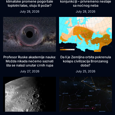
klimatske promene pogoršale
konjunkciji – privremeno nestaje
toplotni talas, oluju ili požar?
sa noćnog neba
July 28, 2026
July 28, 2026
Profesor Ruske akademije nauka:
Da li je Zemljina orbita pokrenula
Možda nikada nećemo saznati
kolaps civilizacija Bronzanog
šta se nalazi unutar crnih rupa
doba?
July 27, 2026
July 25, 2026