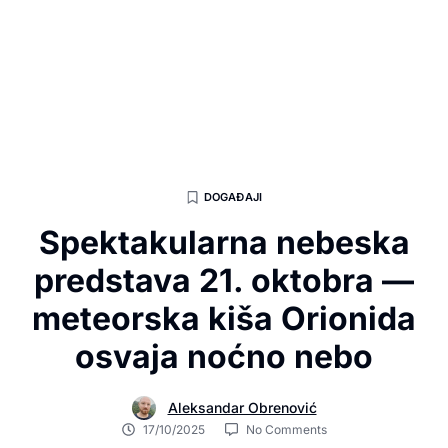
DOGAĐAJI
Spektakularna nebeska
predstava 21. oktobra —
meteorska kiša Orionida
osvaja noćno nebo
Aleksandar Obrenović
17/10/2025
No Comments