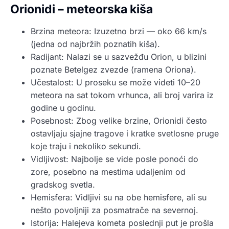
Orionidi – meteorska kiša
Brzina meteora: Izuzetno brzi — oko 66 km/s
(jedna od najbržih poznatih kiša).
Radijant: Nalazi se u sazvežđu Orion, u blizini
poznate Betelgez zvezde (ramena Oriona).
Učestalost: U proseku se može videti 10–20
meteora na sat tokom vrhunca, ali broj varira iz
godine u godinu.
Posebnost: Zbog velike brzine, Orionidi često
ostavljaju sjajne tragove i kratke svetlosne pruge
koje traju i nekoliko sekundi.
Vidljivost: Najbolje se vide posle ponoći do
zore, posebno na mestima udaljenim od
gradskog svetla.
Hemisfera: Vidljivi su na obe hemisfere, ali su
nešto povoljniji za posmatrače na severnoj.
Istorija: Halejeva kometa poslednji put je prošla