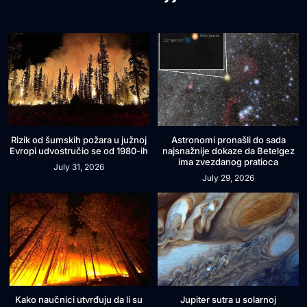
Rizik od šumskih požara u južnoj
Astronomi pronašli do sada
Evropi udvostručio se od 1980-ih
najsnažnije dokaze da Betelgez
ima zvezdanog pratioca
July 31, 2026
July 29, 2026
Kako naučnici utvrđuju da li su
Jupiter sutra u solarnoj