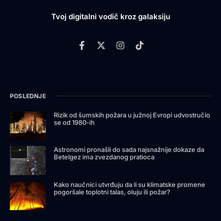
Tvoj digitalni vodič kroz galaksiju
POSLEDNJE
Rizik od šumskih požara u južnoj Evropi udvostručio
se od 1980-ih
Astronomi pronašli do sada najsnažnije dokaze da
Betelgez ima zvezdanog pratioca
Kako naučnici utvrđuju da li su klimatske promene
pogoršale toplotni talas, oluju ili požar?