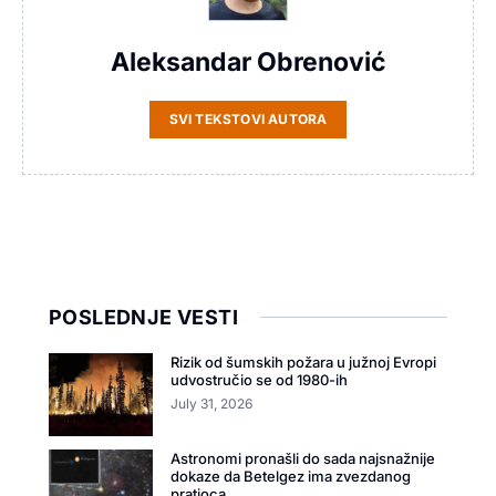
Aleksandar Obrenović
SVI TEKSTOVI AUTORA
POSLEDNJE VESTI
Rizik od šumskih požara u južnoj Evropi
udvostručio se od 1980-ih
July 31, 2026
Astronomi pronašli do sada najsnažnije
dokaze da Betelgez ima zvezdanog
pratioca