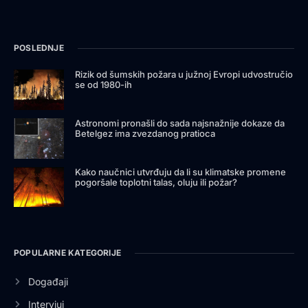
POSLEDNJE
Rizik od šumskih požara u južnoj Evropi udvostručio
se od 1980-ih
Astronomi pronašli do sada najsnažnije dokaze da
Betelgez ima zvezdanog pratioca
Kako naučnici utvrđuju da li su klimatske promene
pogoršale toplotni talas, oluju ili požar?
POPULARNE KATEGORIJE
Događaji
Intervjui