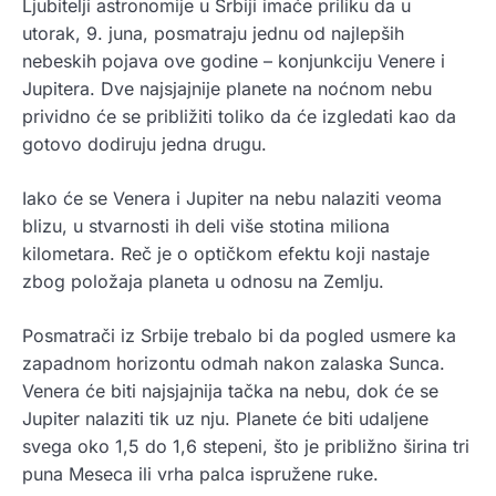
Ljubitelji astronomije u Srbiji imaće priliku da u
utorak, 9. juna, posmatraju jednu od najlepših
nebeskih pojava ove godine – konjunkciju Venere i
Jupitera. Dve najsjajnije planete na noćnom nebu
prividno će se približiti toliko da će izgledati kao da
gotovo dodiruju jedna drugu.
Iako će se Venera i Jupiter na nebu nalaziti veoma
blizu, u stvarnosti ih deli više stotina miliona
kilometara. Reč je o optičkom efektu koji nastaje
zbog položaja planeta u odnosu na Zemlju.
Posmatrači iz Srbije trebalo bi da pogled usmere ka
zapadnom horizontu odmah nakon zalaska Sunca.
Venera će biti najsjajnija tačka na nebu, dok će se
Jupiter nalaziti tik uz nju. Planete će biti udaljene
svega oko 1,5 do 1,6 stepeni, što je približno širina tri
puna Meseca ili vrha palca ispružene ruke.