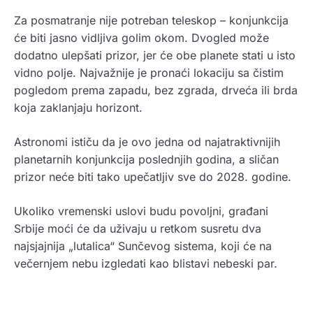
Za posmatranje nije potreban teleskop – konjunkcija
će biti jasno vidljiva golim okom. Dvogled može
dodatno ulepšati prizor, jer će obe planete stati u isto
vidno polje. Najvažnije je pronaći lokaciju sa čistim
pogledom prema zapadu, bez zgrada, drveća ili brda
koja zaklanjaju horizont.
Astronomi ističu da je ovo jedna od najatraktivnijih
planetarnih konjunkcija poslednjih godina, a sličan
prizor neće biti tako upečatljiv sve do 2028. godine.
Ukoliko vremenski uslovi budu povoljni, građani
Srbije moći će da uživaju u retkom susretu dva
najsjajnija „lutalica“ Sunčevog sistema, koji će na
večernjem nebu izgledati kao blistavi nebeski par.