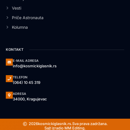
Vesti
Priče Astronauta
Kolumna
KONTAKT
E-MAIL ADRESA
info@kosmickiglasnik.rs
TELEFON
(064) 10 45 319
ADRESA
34000, Kragujevac
2026
kosmickiglasnik.rs.
Sva prava zadržana.
Sajt izradio MM Editing.