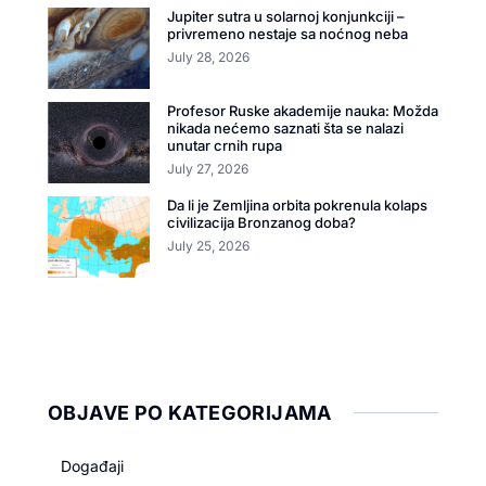
Jupiter sutra u solarnoj konjunkciji –
privremeno nestaje sa noćnog neba
July 28, 2026
Profesor Ruske akademije nauka: Možda
nikada nećemo saznati šta se nalazi
unutar crnih rupa
July 27, 2026
Da li je Zemljina orbita pokrenula kolaps
civilizacija Bronzanog doba?
July 25, 2026
OBJAVE PO KATEGORIJAMA
Događaji