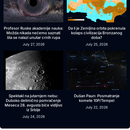
Profesor Ruske akademije nauka:
Da li je Zemljina orbita pokrenula
Možda nikada nećemo saznati
kolaps civilizacija Bronzanog
šta se nalazi unutar crnih rupa
doba?
July 27, 2026
July 25, 2026
Spektakl na jutarnjem nebu:
Dušan Paun: Posmatranje
Duboko delimično pomračenje
komete 10P/Tempel
Meseca 28. avgusta biće vidljivo
July 22, 2026
iz Srbije
July 24, 2026