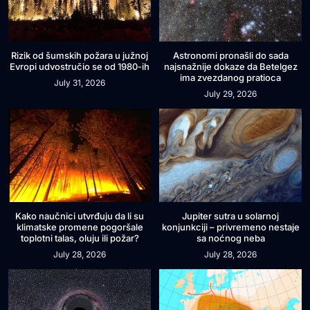
Rizik od šumskih požara u južnoj
Astronomi pronašli do sada
Evropi udvostručio se od 1980-ih
najsnažnije dokaze da Betelgez
ima zvezdanog pratioca
July 31, 2026
July 29, 2026
Kako naučnici utvrđuju da li su
Jupiter sutra u solarnoj
klimatske promene pogoršale
konjunkciji – privremeno nestaje
toplotni talas, oluju ili požar?
sa noćnog neba
July 28, 2026
July 28, 2026