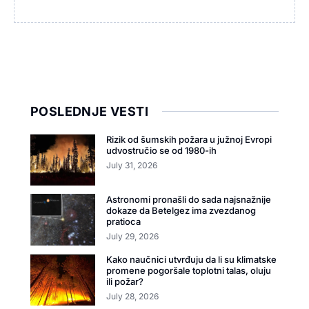
POSLEDNJE VESTI
Rizik od šumskih požara u južnoj Evropi
udvostručio se od 1980-ih
July 31, 2026
Astronomi pronašli do sada najsnažnije
dokaze da Betelgez ima zvezdanog
pratioca
July 29, 2026
Kako naučnici utvrđuju da li su klimatske
promene pogoršale toplotni talas, oluju
ili požar?
July 28, 2026