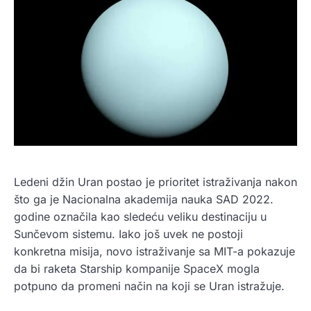
Ledeni džin Uran postao je prioritet istraživanja nakon
što ga je Nacionalna akademija nauka SAD 2022.
godine označila kao sledeću veliku destinaciju u
Sunčevom sistemu. Iako još uvek ne postoji
konkretna misija, novo istraživanje sa MIT-a pokazuje
da bi raketa Starship kompanije SpaceX mogla
potpuno da promeni način na koji se Uran istražuje.