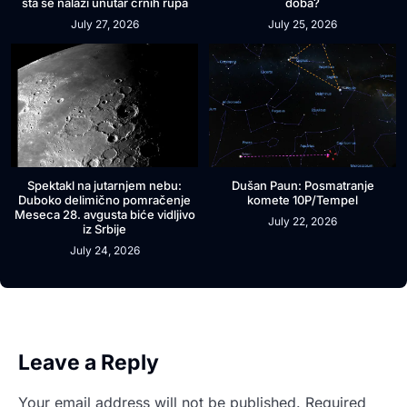
šta se nalazi unutar crnih rupa
doba?
July 27, 2026
July 25, 2026
Spektakl na jutarnjem nebu:
Dušan Paun: Posmatranje
Duboko delimično pomračenje
komete 10P/Tempel
Meseca 28. avgusta biće vidljivo
July 22, 2026
iz Srbije
July 24, 2026
Leave a Reply
Your email address will not be published.
Required