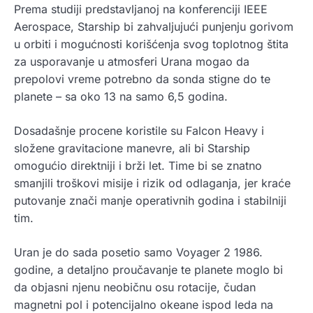
Prema studiji predstavljanoj na konferenciji IEEE
Aerospace, Starship bi zahvaljujući punjenju gorivom
u orbiti i mogućnosti korišćenja svog toplotnog štita
za usporavanje u atmosferi Urana mogao da
prepolovi vreme potrebno da sonda stigne do te
planete – sa oko 13 na samo 6,5 godina.
Dosadašnje procene koristile su Falcon Heavy i
složene gravitacione manevre, ali bi Starship
omogućio direktniji i brži let. Time bi se znatno
smanjili troškovi misije i rizik od odlaganja, jer kraće
putovanje znači manje operativnih godina i stabilniji
tim.
Uran je do sada posetio samo Voyager 2 1986.
godine, a detaljno proučavanje te planete moglo bi
da objasni njenu neobičnu osu rotacije, čudan
magnetni pol i potencijalno okeane ispod leda na