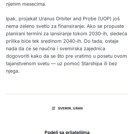
njenim mesecima.
Ipak, projekat Uranus Orbiter and Probe (UOP) još
nema zeleno svetlo za finansiranje. Ako se propuste
planirani termini za lansiranje tokom 2030-ih, sledeća
prilika biće tek sredinom 2040-ih. Do tada, ostaje
nada da će se naučna i svemirska zajednica
dogovoriti kako da se što pre vratimo u posetu ovom
tajanstvenom svetu — uz pomoć Starshipa ili bez
njega.
SVEMIR
,
URAN
Podeli sa prijateljima