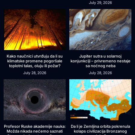
July 29, 2026
Kako naučnici utvrđuju da li su
Jupiter sutra u solarnoj
klimatske promene pogoršale
konjunkciji – privremeno nestaje
toplotni talas, oluju ili požar?
sa noćnog neba
July 28, 2026
July 28, 2026
Profesor Ruske akademije nauka:
Da li je Zemljina orbita pokrenula
Možda nikada nećemo saznati
kolaps civilizacija Bronzanog