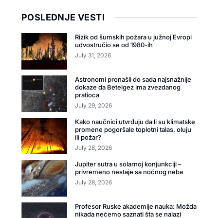
POSLEDNJE VESTI
Rizik od šumskih požara u južnoj Evropi
udvostručio se od 1980-ih
July 31, 2026
Astronomi pronašli do sada najsnažnije
dokaze da Betelgez ima zvezdanog
pratioca
July 29, 2026
Kako naučnici utvrđuju da li su klimatske
promene pogoršale toplotni talas, oluju
ili požar?
July 28, 2026
Jupiter sutra u solarnoj konjunkciji –
privremeno nestaje sa noćnog neba
July 28, 2026
Profesor Ruske akademije nauka: Možda
nikada nećemo saznati šta se nalazi