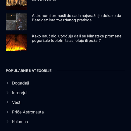
Astronomi pronašli do sada najsnažnije dokaze da
Betelgez ima zvezdanog pratioca
Kako naučnici utvrđuju da li su klimatske promene
pogoršale toplotni talas, oluju ili požar?
POPULARNE KATEGORIJE
Događaji
Intervjui
Vesti
Priče Astronauta
Kolumna