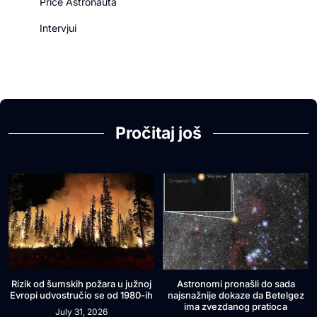
Priče Astronauta
Intervjui
Pročitaj još
Rizik od šumskih požara u južnoj
Astronomi pronašli do sada
Evropi udvostručio se od 1980-ih
najsnažnije dokaze da Betelgez
ima zvezdanog pratioca
July 31, 2026