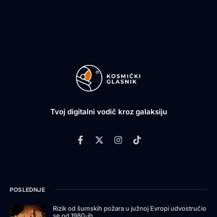
Tvoj digitalni vodič kroz galaksiju
POSLEDNJE
Rizik od šumskih požara u južnoj Evropi udvostručio
se od 1980-ih