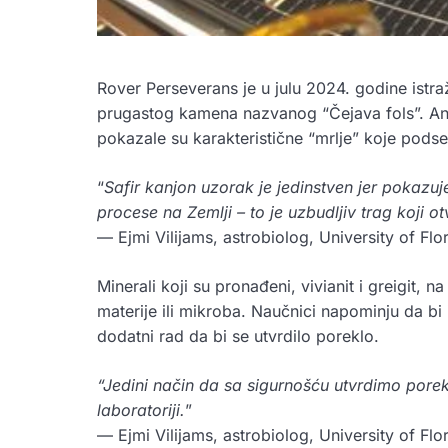
Rover Perseverans je u julu 2024. godine istra
prugastog kamena nazvanog “Čejava fols”. An
pokazale su karakteristične “mrlje” koje pods
“
Safir kanjon uzorak je jedinstven jer pokazu
procese na Zemlji – to je uzbudljiv trag koji 
— Ejmi Vilijams, astrobiolog, University of Flo
Minerali koji su pronađeni, vivianit i greigit, 
materije ili mikroba. Naučnici napominju da bi 
dodatni rad da bi se utvrdilo poreklo.
“Jedini način da sa sigurnošću utvrdimo porekl
laboratoriji.
”
— Ejmi Vilijams, astrobiolog, University of Flo