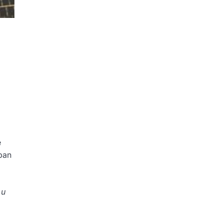
e
eban
 u