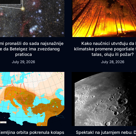
mi pronašli do sada najsnažnije
Kako naučnici utvrđuju da l
e da Betelgez ima zvezdanog
klimatske promene pogoršale 
pratioca
talas, oluju ili požar?
July 29, 2026
July 28, 2026
 Zemljina orbita pokrenula kolaps
Spektakl na jutarnjem nebu: