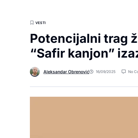
VESTI
Potencijalni trag 
“Safir kanjon” iz
Aleksandar Obrenović
16/09/2025
No C