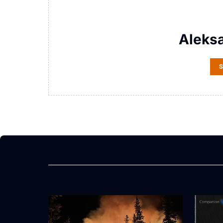
Aleks
S