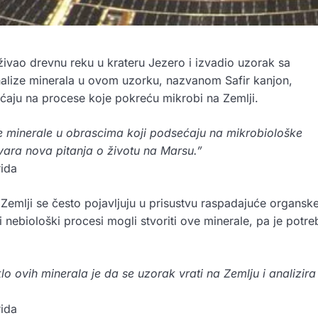
živao drevnu reku u krateru Jezero i izvadio uzorak sa
alize minerala u ovom uzorku, nazvanom Safir kanjon,
ećaju na procese koje pokreću mikrobi na Zemlji.
je minerale u obrascima koji podsećaju na mikrobiološke
otvara nova pitanja o životu na Marsu.”
rida
na Zemlji se često pojavljuju u prisustvu raspadajuće organsk
i nebiološki procesi mogli stvoriti ove minerale, pa je potr
o ovih minerala je da se uzorak vrati na Zemlju i analizira
rida