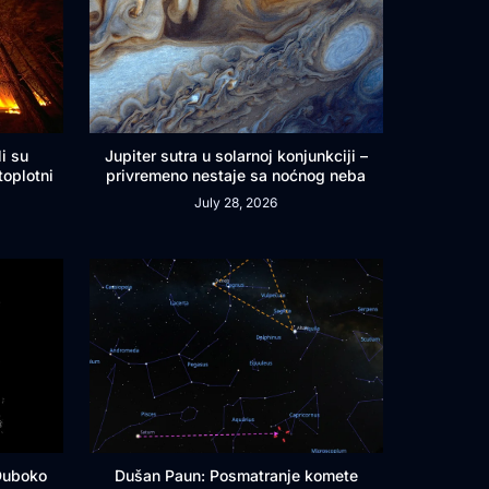
i su
Jupiter sutra u solarnoj konjunkciji –
toplotni
privremeno nestaje sa noćnog neba
July 28, 2026
 Duboko
Dušan Paun: Posmatranje komete