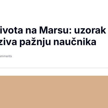
života na Marsu: uzorak
aziva pažnju naučnika
omments