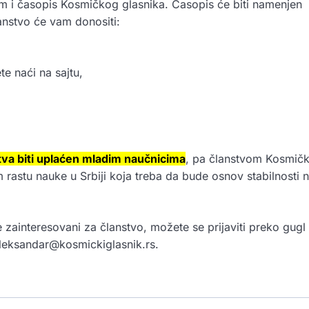
 i časopis Kosmičkog glasnika. Časopis će biti namenjen
anstvo će vam donositi:
te naći na sajtu,
tva biti uplaćen mladim naučnicima
, pa članstvom Kosmič
m rastu nauke u Srbiji koja treba da bude osnov stabilnosti 
e zainteresovani za članstvo, možete se prijaviti preko gugl
 aleksandar@kosmickiglasnik.rs.