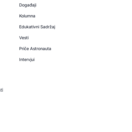
Događaji
Kolumna
Edukativni Sadržaj
Vesti
Priče Astronauta
Intervjui
ti