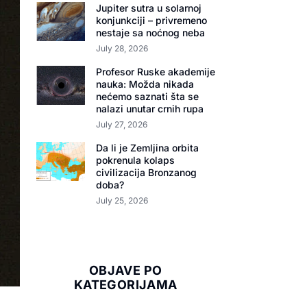
Jupiter sutra u solarnoj
konjunkciji – privremeno
nestaje sa noćnog neba
July 28, 2026
Profesor Ruske akademije
nauka: Možda nikada
nećemo saznati šta se
nalazi unutar crnih rupa
July 27, 2026
Da li je Zemljina orbita
pokrenula kolaps
civilizacija Bronzanog
doba?
July 25, 2026
OBJAVE PO
KATEGORIJAMA