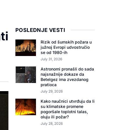
POSLEDNJE VESTI
ti
Rizik od šumskih požara u
južnoj Evropi udvostručio
se od 1980-ih
July 31, 2026
Astronomi pronašli do sada
najsnažnije dokaze da
Betelgez ima zvezdanog
pratioca
July 29, 2026
Kako naučnici utvrđuju da li
su klimatske promene
pogoršale toplotni talas,
oluju ili požar?
July 28, 2026