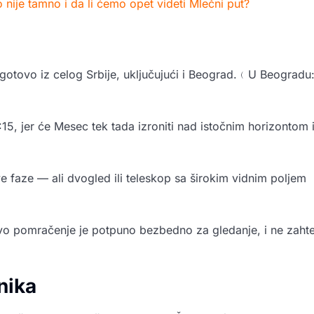
 nije tamno i da li ćemo opet videti Mlečni put?
gotovo iz celog Srbije, uključujući i Beograd.﹙U Beogradu
15, jer će Mesec tek tada izroniti nad istočnim horizontom 
e faze — ali dvogled ili teleskop sa širokim vidnim poljem
vo pomračenje je potpuno bezbedno za gledanje, i ne zaht
nika