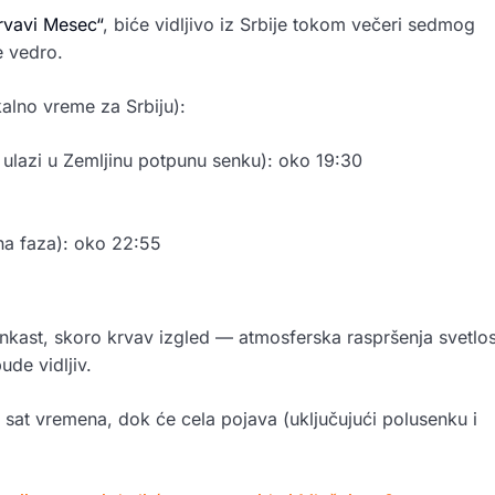
rvavi Mesec“
, biće vidljivo iz Srbije tokom večeri sedmog
 vedro.
alno vreme za Srbiju):
ulazi u Zemljinu potpunu senku): oko 19:30
a faza): oko 22:55
enkast, skoro krvav izgled — atmosferska raspršenja svetlos
de vidljiv.
d sat vremena, dok će cela pojava (uključujući polusenku i