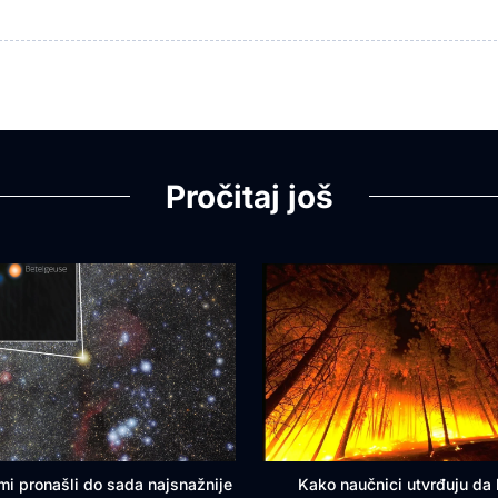
Pročitaj još
mi pronašli do sada najsnažnije
Kako naučnici utvrđuju da l