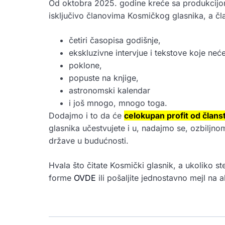
Od oktobra 2025. godine kreće sa produkcijom
isključivo članovima Kosmičkog glasnika, a čl
četiri časopisa godišnje,
ekskluzivne intervjue i tekstove koje neće
poklone,
popuste na knjige,
astronomski kalendar
i još mnogo, mnogo toga.
Dodajmo i to da će
celokupan profit od člans
glasnika učestvujete i u, nadajmo se, ozbiljno
države u budućnosti.
Hvala što čitate Kosmički glasnik, a ukoliko st
forme
OVDE
ili pošaljite jednostavno mejl na