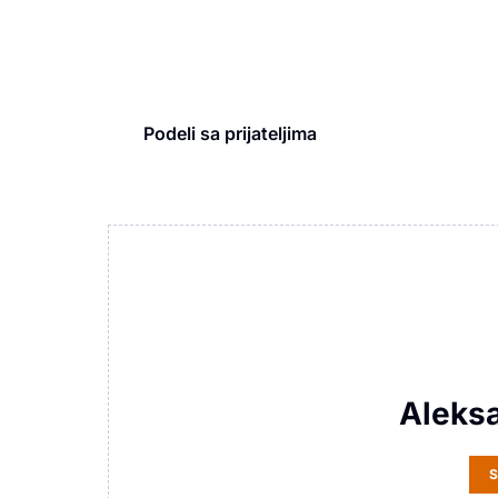
Podeli sa prijateljima
Aleks
S