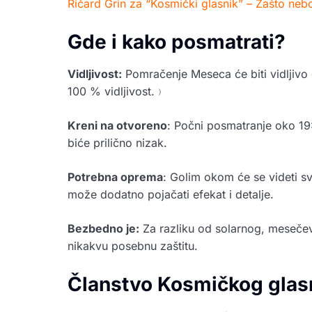
Ričard Grin za “Kosmički glasnik” – Zašto nebo
Gde i kako posmatrati?
Vidljivost:
Pomračenje Meseca će biti vidljivo 
100 % vidljivost.﹚
Kreni na otvoreno
: Počni posmatranje oko 19:
biće prilično nizak.
Potrebna oprema
: Golim okom će se videti sv
može dodatno pojačati efekat i detalje.
Bezbedno je:
Za razliku od solarnog, meseče
nikakvu posebnu zaštitu.
Članstvo Kosmičkog glas