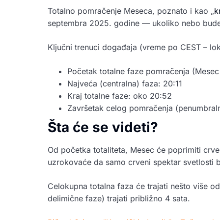
Totalno pomračenje Meseca, poznato i kao „
k
septembra 2025. godine — ukoliko nebo bude
Ključni trenuci događaja (vreme po CEST – lok
Početak totalne faze pomračenja (Mesec 
Najveća (centralna) faza: 20:11
Kraj totalne faze: oko 20:52
Završetak celog pomračenja (penumbraln
Šta će se videti?
Od početka totaliteta, Mesec će poprimiti crv
uzrokovaće da samo crveni spektar svetlosti bu
Celokupna totalna faza će trajati nešto više o
delimične faze) trajati približno 4 sata.