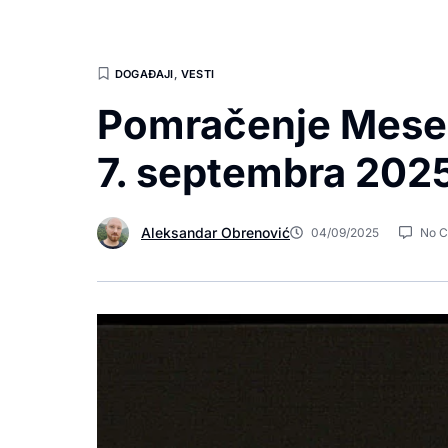
DOGAĐAJI
,
VESTI
Pomračenje Meseca
7. septembra 202
Aleksandar Obrenović
04/09/2025
No 