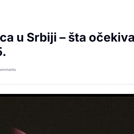
 u Srbiji – šta očekiva
5.
Comments