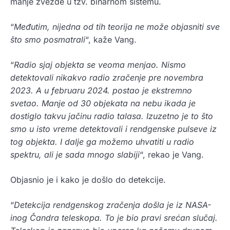
manje zvezde u tzv. binarnom sistemu.
“
Međutim, nijedna od tih teorija ne može objasniti sve
što smo posmatrali
“, kaže Vang.
“
Radio sjaj objekta se veoma menjao. Nismo
detektovali nikakvo radio zračenje pre novembra
2023. A u februaru 2024. postao je ekstremno
svetao. Manje od 30 objekata na nebu ikada je
dostiglo takvu jačinu radio talasa. Izuzetno je to što
smo u isto vreme detektovali i rendgenske pulseve iz
tog objekta. I dalje ga možemo uhvatiti u radio
spektru, ali je sada mnogo slabiji
“, rekao je Vang.
Objasnio je i kako je došlo do detekcije.
“
Detekcija rendgenskog zračenja došla je iz NASA-
inog Čandra teleskopa. To je bio pravi srećan slučaj.