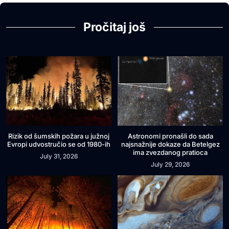
Pročitaj još
Rizik od šumskih požara u južnoj
Astronomi pronašli do sada
Evropi udvostručio se od 1980-ih
najsnažnije dokaze da Betelgez
ima zvezdanog pratioca
July 31, 2026
July 29, 2026