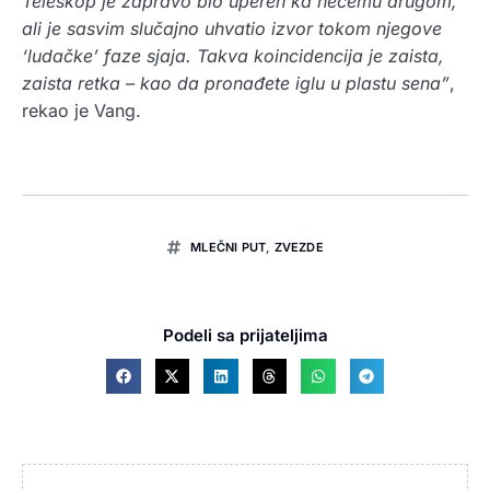
Teleskop je zapravo bio uperen ka nečemu drugom,
ali je sasvim slučajno uhvatio izvor tokom njegove
‘ludačke’ faze sjaja. Takva koincidencija je zaista,
zaista retka – kao da pronađete iglu u plastu sena”
,
rekao je Vang.
MLEČNI PUT
,
ZVEZDE
Podeli sa prijateljima