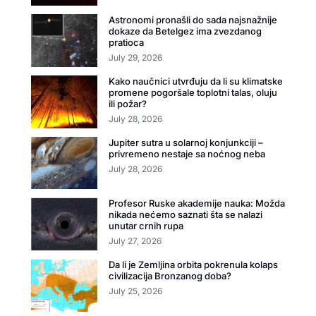
Astronomi pronašli do sada najsnažnije
dokaze da Betelgez ima zvezdanog
pratioca
July 29, 2026
Kako naučnici utvrđuju da li su klimatske
promene pogoršale toplotni talas, oluju
ili požar?
July 28, 2026
Jupiter sutra u solarnoj konjunkciji –
privremeno nestaje sa noćnog neba
July 28, 2026
Profesor Ruske akademije nauka: Možda
nikada nećemo saznati šta se nalazi
unutar crnih rupa
July 27, 2026
Da li je Zemljina orbita pokrenula kolaps
civilizacija Bronzanog doba?
July 25, 2026