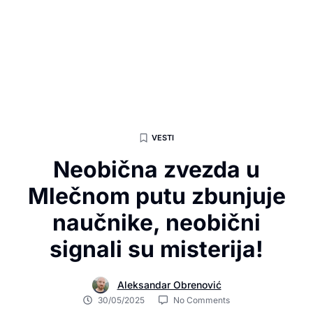
VESTI
Neobična zvezda u
Mlečnom putu zbunjuje
naučnike, neobični
signali su misterija!
Aleksandar Obrenović
30/05/2025
No Comments