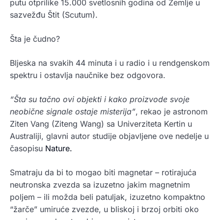
putu otprilike 15.000 svetlosnih godina od Zemlje u
sazvežđu Štit (Scutum).
Šta je čudno?
Bljeska na svakih 44 minuta i u radio i u rendgenskom
spektru i ostavlja naučnike bez odgovora.
“Šta su tačno ovi objekti i kako proizvode svoje
neobične signale ostaje misterija”
, rekao je astronom
Ziten Vang (Ziteng Wang) sa Univerziteta Kertin u
Australiji, glavni autor studije objavljene ove nedelje u
časopisu
Nature.
Smatraju da bi to mogao biti magnetar – rotirajuća
neutronska zvezda sa izuzetno jakim magnetnim
poljem – ili možda beli patuljak, izuzetno kompaktno
“žarče” umiruće zvezde, u bliskoj i brzoj orbiti oko