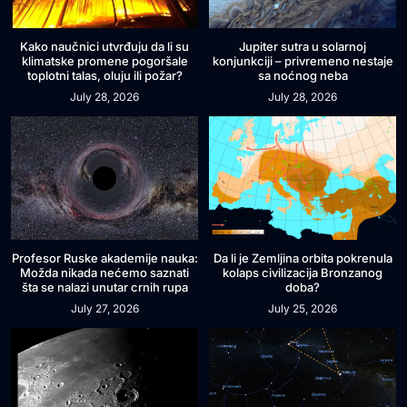
Kako naučnici utvrđuju da li su
Jupiter sutra u solarnoj
klimatske promene pogoršale
konjunkciji – privremeno nestaje
toplotni talas, oluju ili požar?
sa noćnog neba
July 28, 2026
July 28, 2026
Profesor Ruske akademije nauka:
Da li je Zemljina orbita pokrenula
Možda nikada nećemo saznati
kolaps civilizacija Bronzanog
šta se nalazi unutar crnih rupa
doba?
July 27, 2026
July 25, 2026