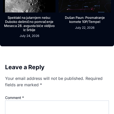
Spektakl na jutarnjem nebu:
Dušan Paun: Posmatranje
Duboko delimično pomračenje
komete 10P/Tempel
Meseca 28. avgusta biće vidljivo
July 22, 2026
iz Srbije
July 24, 2026
Leave a Reply
Your email address will not be published.
Required
fields are marked
*
Comment
*