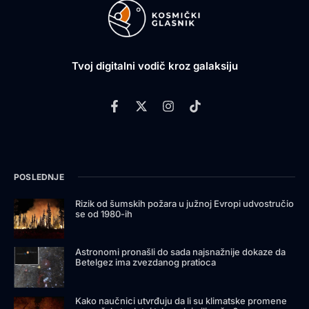
Tvoj digitalni vodič kroz galaksiju
POSLEDNJE
Rizik od šumskih požara u južnoj Evropi udvostručio
se od 1980-ih
Astronomi pronašli do sada najsnažnije dokaze da
Betelgez ima zvezdanog pratioca
Kako naučnici utvrđuju da li su klimatske promene