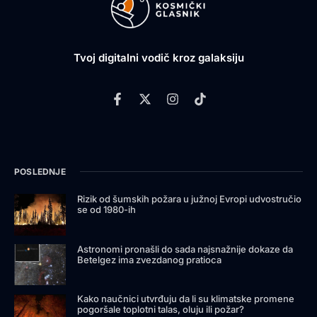
Tvoj digitalni vodič kroz galaksiju
POSLEDNJE
Rizik od šumskih požara u južnoj Evropi udvostručio
se od 1980-ih
Astronomi pronašli do sada najsnažnije dokaze da
Betelgez ima zvezdanog pratioca
Kako naučnici utvrđuju da li su klimatske promene
pogoršale toplotni talas, oluju ili požar?