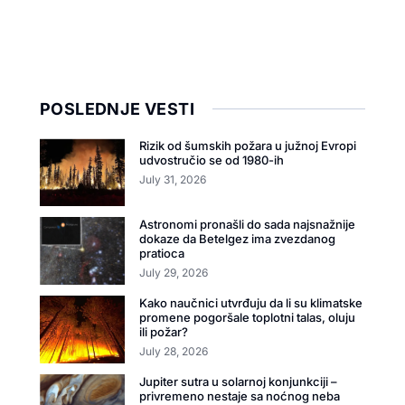
POSLEDNJE VESTI
Rizik od šumskih požara u južnoj Evropi
udvostručio se od 1980-ih
July 31, 2026
Astronomi pronašli do sada najsnažnije
dokaze da Betelgez ima zvezdanog
pratioca
July 29, 2026
Kako naučnici utvrđuju da li su klimatske
promene pogoršale toplotni talas, oluju
ili požar?
July 28, 2026
Jupiter sutra u solarnoj konjunkciji –
privremeno nestaje sa noćnog neba