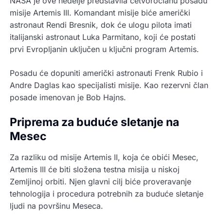
NASA je ove nedelje predstavila četvoročlanu posadu
misije Artemis III. Komandant misije biće američki
astronaut Rendi Bresnik, dok će ulogu pilota imati
italijanski astronaut Luka Parmitano, koji će postati
prvi Evropljanin uključen u ključni program Artemis.
Posadu će dopuniti američki astronauti Frenk Rubio i
Andre Daglas kao specijalisti misije. Kao rezervni član
posade imenovan je Bob Hajns.
Priprema za buduće sletanje na
Mesec
Za razliku od misije Artemis II, koja će obići Mesec,
Artemis III će biti složena testna misija u niskoj
Zemljinoj orbiti. Njen glavni cilj biće proveravanje
tehnologija i procedura potrebnih za buduće sletanje
ljudi na površinu Meseca.