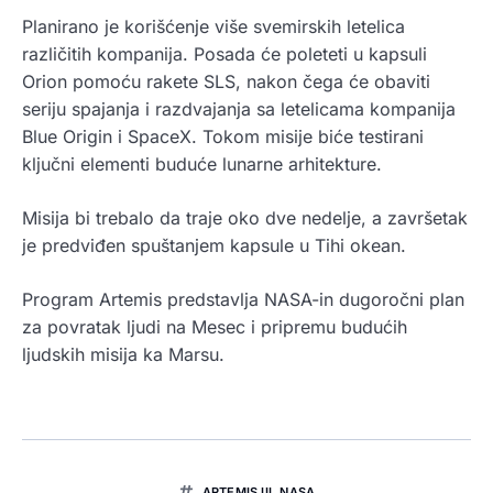
Planirano je korišćenje više svemirskih letelica
različitih kompanija. Posada će poleteti u kapsuli
Orion pomoću rakete SLS, nakon čega će obaviti
seriju spajanja i razdvajanja sa letelicama kompanija
Blue Origin i SpaceX. Tokom misije biće testirani
ključni elementi buduće lunarne arhitekture.
Misija bi trebalo da traje oko dve nedelje, a završetak
je predviđen spuštanjem kapsule u Tihi okean.
Program Artemis predstavlja NASA-in dugoročni plan
za povratak ljudi na Mesec i pripremu budućih
ljudskih misija ka Marsu.
ARTEMIS III
,
NASA