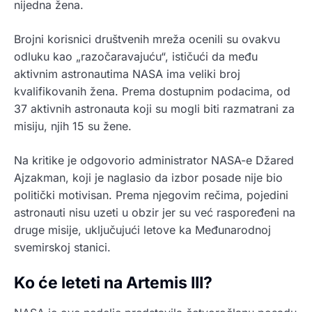
nijedna žena.
Brojni korisnici društvenih mreža ocenili su ovakvu
odluku kao „razočaravajuću“, ističući da među
aktivnim astronautima NASA ima veliki broj
kvalifikovanih žena. Prema dostupnim podacima, od
37 aktivnih astronauta koji su mogli biti razmatrani za
misiju, njih 15 su žene.
Na kritike je odgovorio administrator NASA-e Džared
Ajzakman, koji je naglasio da izbor posade nije bio
politički motivisan. Prema njegovim rečima, pojedini
astronauti nisu uzeti u obzir jer su već raspoređeni na
druge misije, uključujući letove ka Međunarodnoj
svemirskoj stanici.
Ko će leteti na Artemis III?