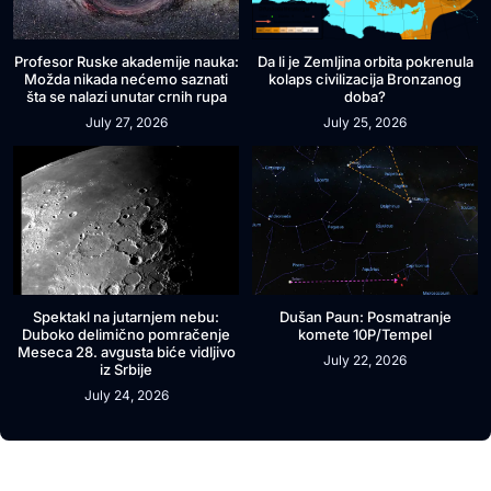
Profesor Ruske akademije nauka:
Da li je Zemljina orbita pokrenula
Možda nikada nećemo saznati
kolaps civilizacija Bronzanog
šta se nalazi unutar crnih rupa
doba?
July 27, 2026
July 25, 2026
Spektakl na jutarnjem nebu:
Dušan Paun: Posmatranje
Duboko delimično pomračenje
komete 10P/Tempel
Meseca 28. avgusta biće vidljivo
July 22, 2026
iz Srbije
July 24, 2026