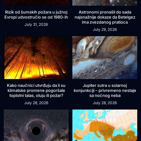
Rizik od šumskih požara u južnoj
Astronomi pronašli do sada
Evropi udvostručio se od 1980-ih
najsnažnije dokaze da Betelgez
ima zvezdanog pratioca
July 31, 2026
July 29, 2026
Kako naučnici utvrđuju da li su
Jupiter sutra u solarnoj
klimatske promene pogoršale
konjunkciji – privremeno nestaje
toplotni talas, oluju ili požar?
sa noćnog neba
July 28, 2026
July 28, 2026