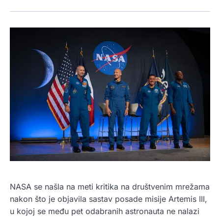
NASA se našla na meti kritika na društvenim mrežama
nakon što je objavila sastav posade misije Artemis III,
u kojoj se među pet odabranih astronauta ne nalazi