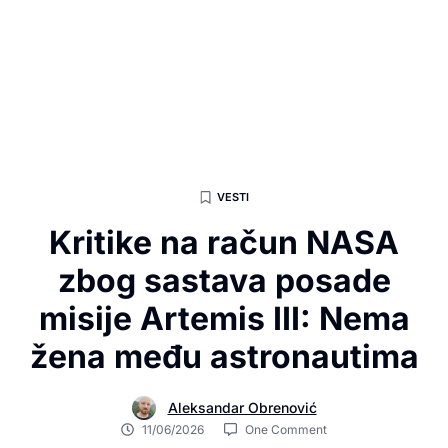
VESTI
Kritike na račun NASA
zbog sastava posade
misije Artemis III: Nema
žena među astronautima
Aleksandar Obrenović
11/06/2026
One Comment