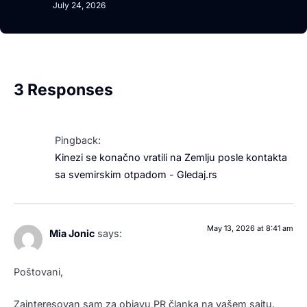
July 24, 2026
3 Responses
Pingback:
Kinezi se konačno vratili na Zemlju posle kontakta
sa svemirskim otpadom - Gledaj.rs
May 13, 2026 at 8:41 am
Mia Jonic
says:
Poštovani,
Zainteresovan sam za objavu PR članka na vašem sajtu.