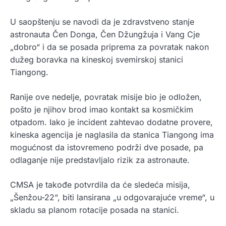
U saopštenju se navodi da je zdravstveno stanje
astronauta Čen Donga, Čen Džungžuja i Vang Cje
„dobro“ i da se posada priprema za povratak nakon
dužeg boravka na kineskoj svemirskoj stanici
Tiangong.
Ranije ove nedelje, povratak misije bio je odložen,
pošto je njihov brod imao kontakt sa kosmičkim
otpadom. Iako je incident zahtevao dodatne provere,
kineska agencija je naglasila da stanica Tiangong ima
mogućnost da istovremeno podrži dve posade, pa
odlaganje nije predstavljalo rizik za astronaute.
CMSA je takođe potvrdila da će sledeća misija,
„Šenžou-22“, biti lansirana „u odgovarajuće vreme“, u
skladu sa planom rotacije posada na stanici.