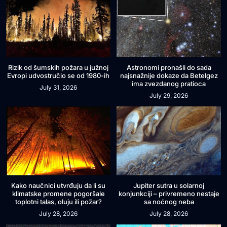
Rizik od šumskih požara u južnoj
Astronomi pronašli do sada
Evropi udvostručio se od 1980-ih
najsnažnije dokaze da Betelgez
ima zvezdanog pratioca
July 31, 2026
July 29, 2026
Kako naučnici utvrđuju da li su
Jupiter sutra u solarnoj
klimatske promene pogoršale
konjunkciji – privremeno nestaje
toplotni talas, oluju ili požar?
sa noćnog neba
July 28, 2026
July 28, 2026