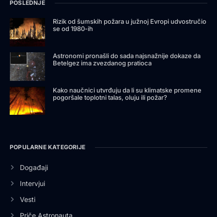
POSLEDNJE
Rizik od šumskih požara u južnoj Evropi udvostručio
se od 1980-ih
Astronomi pronašli do sada najsnažnije dokaze da
Betelgez ima zvezdanog pratioca
Kako naučnici utvrđuju da li su klimatske promene
pogoršale toplotni talas, oluju ili požar?
POPULARNE KATEGORIJE
Događaji
Intervjui
Vesti
Priče Astronauta