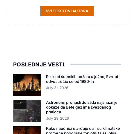
SVI TEKSTOVI AUTORA
POSLEDNJE VESTI
Rizik od šumskih požara u južnoj Evropi
udvostručio se od 1980-ih
July 31, 2026
Astronomi pronašli do sada najsnažnije
dokaze da Betelgez ima zvezdanog
pratioca
July 29, 2026
Kako naučnici utvrđuju da li su klimatske
promene pogoršale toplotni talas, oluju