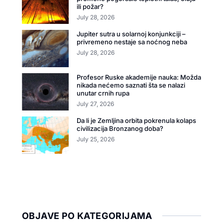
ili požar?
July 28, 2026
Jupiter sutra u solarnoj konjunkciji –
privremeno nestaje sa noćnog neba
July 28, 2026
Profesor Ruske akademije nauka: Možda
nikada nećemo saznati šta se nalazi
unutar crnih rupa
July 27, 2026
Da li je Zemljina orbita pokrenula kolaps
civilizacija Bronzanog doba?
July 25, 2026
OBJAVE PO KATEGORIJAMA