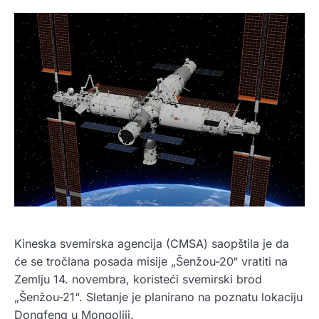
Kineska svemirska agencija (CMSA) saopštila je da
će se tročlana posada misije „Šenžou-20“ vratiti na
Zemlju 14. novembra, koristeći svemirski brod
„Šenžou-21“. Sletanje je planirano na poznatu lokaciju
Dongfeng u Mongoliji.