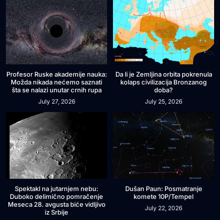
Profesor Ruske akademije nauka:
Da li je Zemljina orbita pokrenula
Možda nikada nećemo saznati
kolaps civilizacija Bronzanog
šta se nalazi unutar crnih rupa
doba?
July 27, 2026
July 25, 2026
Spektakl na jutarnjem nebu:
Dušan Paun: Posmatranje
Duboko delimično pomračenje
komete 10P/Tempel
Meseca 28. avgusta biće vidljivo
July 22, 2026
iz Srbije