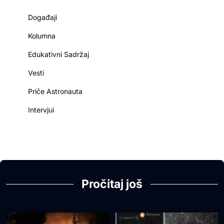
Događaji
Kolumna
Edukativni Sadržaj
Vesti
Priče Astronauta
Intervjui
Pročitaj još