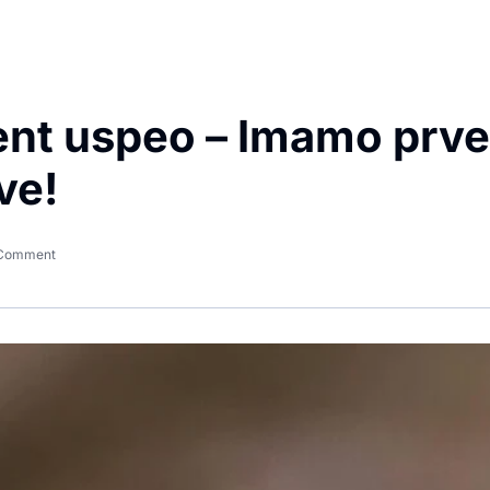
ent uspeo – Imamo prve
ve!
Comment