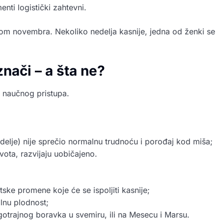
nti logistički zahtevni.
nom novembra. Nekoliko nedelja kasnije, jedna od ženki se
znači – a šta ne?
v naučnog pristupa.
edelje) nije sprečio normalnu trudnoću i porođaj kod miša;
ota, razvijaju uobičajeno.
etske promene koje će se ispoljiti kasnije;
alnu plodnost;
otrajnog boravka u svemiru, ili na Mesecu i Marsu.