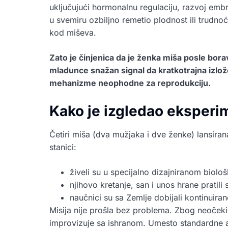
uključujući hormonalnu regulaciju, razvoj embr
u svemiru ozbiljno remetio plodnost ili trudno
kod miševa.
Zato je činjenica da je ženka miša posle bor
mladunce snažan signal da kratkotrajna izl
mehanizme neophodne za reprodukciju.
Kako je izgledao eksperi
Četiri miša (dva mužjaka i dve ženke) lansir
stanici:
živeli su u specijalno dizajniranom biol
njihovo kretanje, san i unos hrane pratili
naučnici su sa Zemlje dobijali kontinuir
Misija nije prošla bez problema. Zbog neoček
improvizuje sa ishranom. Umesto standardne a