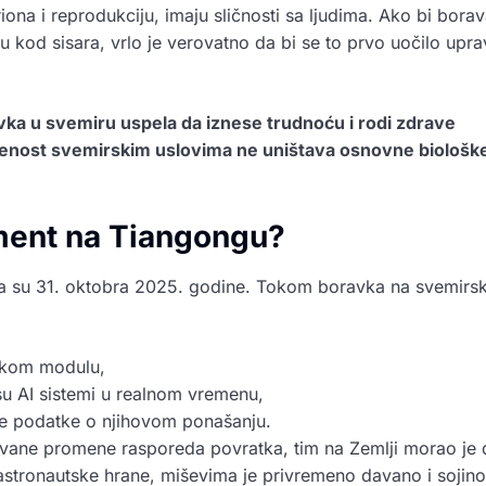
iona i reprodukciju, imaju sličnosti sa ljudima. Ako bi bora
ću kod sisara, vrlo je verovatno da bi se to prvo uočilo upr
avka u svemiru uspela da iznese trudnoću i rodi zdrave
oženost svemirskim uslovima ne uništava osnovne biološk
ment na Tiangongu?
ana su 31. oktobra 2025. godine. Tokom boravka na svemirs
oškom modulu,
 su AI sistemi u realnom vremenu,
ane podatke o njihovom ponašanju.
ivane promene rasporeda povratka, tim na Zemlji morao je 
stronautske hrane, miševima je privremeno davano i sojino