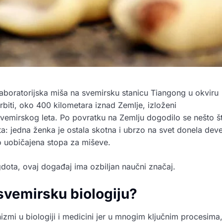
laboratorijska miša na svemirsku stanicu Tiangong u okviru
rbiti, oko 400 kilometara iznad Zemlje, izloženi
 svemirskog leta. Po povratku na Zemlju dogodilo se nešto š
a: jedna ženka je ostala skotna i ubrzo na svet donela deve
no uobičajena stopa za miševe.
dota, ovaj događaj ima ozbiljan naučni značaj.
svemirsku biologiju?
zmi u biologiji i medicini jer u mnogim ključnim procesima