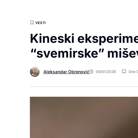
VESTI
Kineski eksperim
“svemirske” miše
Aleksandar Obrenović
06/01/2026
One 