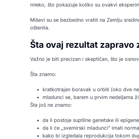
mleko, što pokazuje koliko su ovakvi eksperime
Miševi su se bezbedno vratili na Zemlju sredi
oštenila.
Šta ovaj rezultat zapravo 
Važno je biti precizan i skeptičan, što je osno
Šta znamo:
kratkotrajan boravak u orbiti (oko dve n
mladunci se, barem u prvim nedeljama živ
Šta još ne znamo:
da li postoje suptilne genetske ili epigen
da li će „svemirski mladunci“ imati norm
kako bi izgledala reprodukcija tokom dug