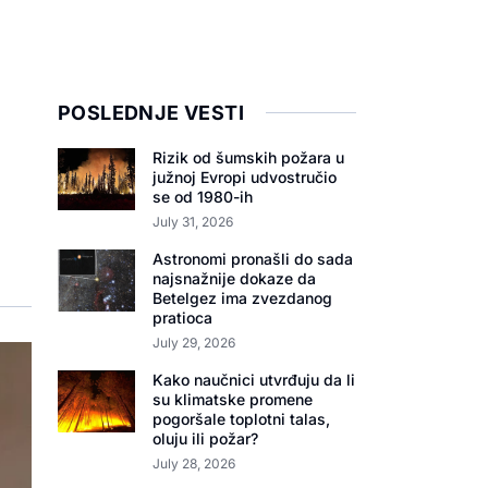
POSLEDNJE VESTI
Rizik od šumskih požara u
južnoj Evropi udvostručio
se od 1980-ih
July 31, 2026
Astronomi pronašli do sada
najsnažnije dokaze da
Betelgez ima zvezdanog
pratioca
July 29, 2026
Kako naučnici utvrđuju da li
su klimatske promene
pogoršale toplotni talas,
oluju ili požar?
July 28, 2026