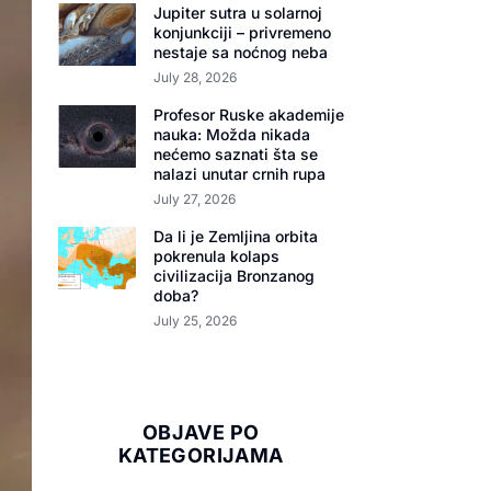
Jupiter sutra u solarnoj
konjunkciji – privremeno
nestaje sa noćnog neba
July 28, 2026
Profesor Ruske akademije
nauka: Možda nikada
nećemo saznati šta se
nalazi unutar crnih rupa
July 27, 2026
Da li je Zemljina orbita
pokrenula kolaps
civilizacija Bronzanog
doba?
July 25, 2026
OBJAVE PO
KATEGORIJAMA