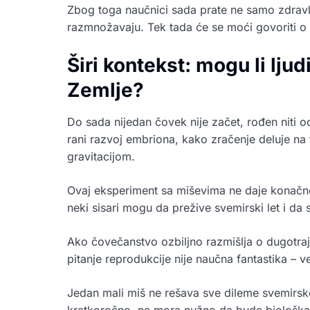
Zbog toga naučnici sada prate ne samo zdravl
razmnožavaju. Tek tada će se moći govoriti 
Širi kontekst: mogu li lju
Zemlje?
Do sada nijedan čovek nije začet, rođen niti 
rani razvoj embriona, kako zračenje deluje na f
gravitacijom.
Ovaj eksperiment sa miševima ne daje konačne
neki sisari mogu da prežive svemirski let i d
Ako čovečanstvo ozbiljno razmišlja o dugotra
pitanje reprodukcije nije naučna fantastika – v
Jedan mali miš ne rešava sve dileme svemirske
kratkoročno, ne mora nužno da bude biološka 