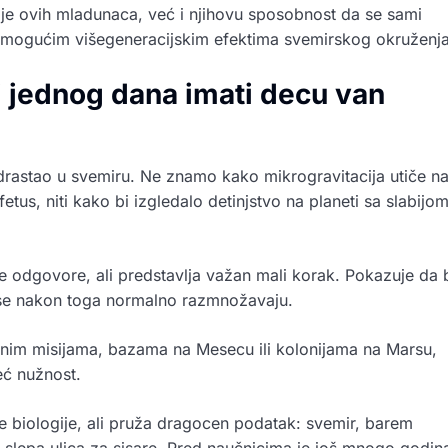
je ovih mladunaca, već i njihovu sposobnost da se sami
o mogućim višegeneracijskim efektima svemirskog okruženja
di jednog dana imati decu van
odrastao u svemiru. Ne znamo kako mikrogravitacija utiče n
etus, niti kako bi izgledalo detinjstvo na planeti sa slabijo
 odgovore, ali predstavlja važan mali korak. Pokazuje da 
a se nakon toga normalno razmnožavaju.
jnim misijama, bazama na Mesecu ili kolonijama na Marsu,
eć nužnost.
 biologije, ali pruža dragocen podatak: svemir, barem
slepa ulica za sisare. Pred naučnicima je još mnogo godin