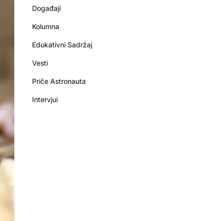
Događaji
Kolumna
Edukativni Sadržaj
Vesti
Priče Astronauta
Intervjui