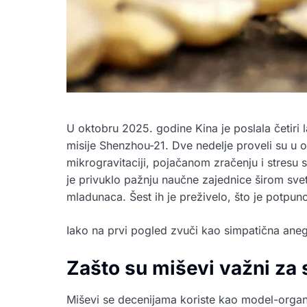
U oktobru 2025. godine Kina je poslala četiri 
misije Shenzhou-21. Dve nedelje proveli su u o
mikrogravitaciji, pojačanom zračenju i stresu
je privuklo pažnju naučne zajednice širom svet
mladunaca. Šest ih je preživelo, što je potpu
Iako na prvi pogled zvuči kao simpatična aneg
Zašto su miševi važni za 
Miševi se decenijama koriste kao model-organi