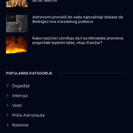
se od 1980-ih
Astronomi pronašli do sada najsnažnije dokaze da
Betelgez ima zvezdanog pratioca
Kako naučnici utvrđuju da li su klimatske promene
pogoršale toplotni talas, oluju ili požar?
POPULARNE KATEGORIJE
Događaji
Intervjui
Vesti
Priče Astronauta
Kolumna