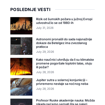
POSLEDNJE VESTI
Rizik od šumskih požara u južnoj Evropi
udvostručio se od 1980-ih
July 31, 2026
Astronomi pronašli do sada najsnažnije
dokaze da Betelgez ima zvezdanog
pratioca
July 29, 2026
Kako naučnici utvrđuju da li su klimatske
promene pogoršale toplotni talas, oluju
ili požar?
July 28, 2026
Jupiter sutra u solarnoj konjunkciji –
privremeno nestaje sa noćnog neba
July 28, 2026
Profesor Ruske akademije nauka: Možda
nikada nećemo saznati šta se nalazi