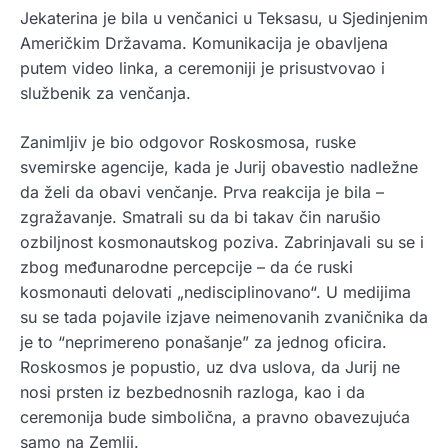
Jekaterina je bila u venčanici u Teksasu, u Sjedinjenim
Američkim Državama. Komunikacija je obavljena
putem video linka, a ceremoniji je prisustvovao i
službenik za venčanja.
Zanimljiv je bio odgovor Roskosmosa, ruske
svemirske agencije, kada je Jurij obavestio nadležne
da želi da obavi venčanje. Prva reakcija je bila –
zgražavanje. Smatrali su da bi takav čin narušio
ozbiljnost kosmonautskog poziva. Zabrinjavali su se i
zbog međunarodne percepcije – da će ruski
kosmonauti delovati „nedisciplinovano“. U medijima
su se tada pojavile izjave neimenovanih zvaničnika da
je to “neprimereno ponašanje” za jednog oficira.
Roskosmos je popustio, uz dva uslova, da Jurij ne
nosi prsten iz bezbednosnih razloga, kao i da
ceremonija bude simbolična, a pravno obavezujuća
samo na Zemlji.