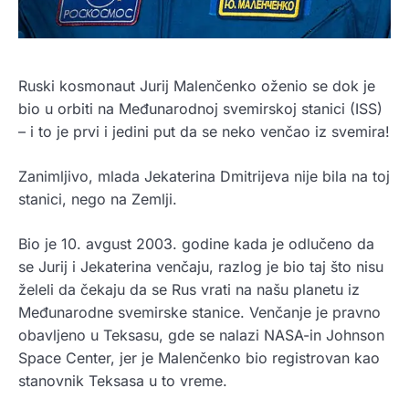
Ruski kosmonaut Jurij Malenčenko oženio se dok je
bio u orbiti na Međunarodnoj svemirskoj stanici (ISS)
– i to je prvi i jedini put da se neko venčao iz svemira!
Zanimljivo, mlada Jekaterina Dmitrijeva nije bila na toj
stanici, nego na Zemlji.
Bio je 10. avgust 2003. godine kada je odlučeno da
se Jurij i Jekaterina venčaju, razlog je bio taj što nisu
želeli da čekaju da se Rus vrati na našu planetu iz
Međunarodne svemirske stanice. Venčanje je pravno
obavljeno u Teksasu, gde se nalazi NASA-in Johnson
Space Center, jer je Malenčenko bio registrovan kao
stanovnik Teksasa u to vreme.