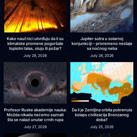
Kako naučnici utvrđuju da li su
Jupiter sutra u solarnoj
klimatske promene pogoršale
konjunkciji – privremeno nestaje
toplotni talas, oluju ili požar?
sa noćnog neba
July 28, 2026
July 28, 2026
Profesor Ruske akademije nauka:
Da li je Zemljina orbita pokrenula
Možda nikada nećemo saznati
kolaps civilizacija Bronzanog
šta se nalazi unutar crnih rupa
doba?
July 27, 2026
July 25, 2026