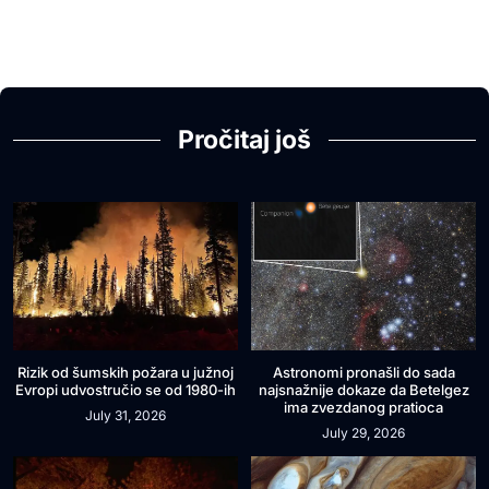
Pročitaj još
Rizik od šumskih požara u južnoj
Astronomi pronašli do sada
Evropi udvostručio se od 1980-ih
najsnažnije dokaze da Betelgez
ima zvezdanog pratioca
July 31, 2026
July 29, 2026