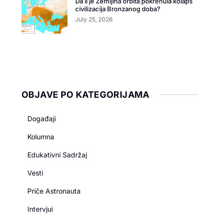
Da li je Zemljina orbita pokrenula kolaps
civilizacija Bronzanog doba?
July 25, 2026
OBJAVE PO KATEGORIJAMA
Događaji
Kolumna
Edukativni Sadržaj
Vesti
Priče Astronauta
Intervjui