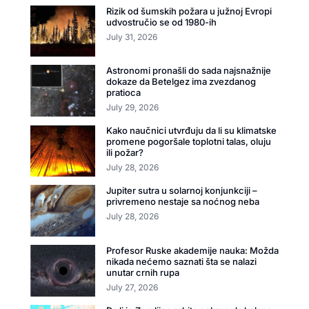
Rizik od šumskih požara u južnoj Evropi
udvostručio se od 1980-ih
July 31, 2026
Astronomi pronašli do sada najsnažnije
dokaze da Betelgez ima zvezdanog
pratioca
July 29, 2026
Kako naučnici utvrđuju da li su klimatske
promene pogoršale toplotni talas, oluju
ili požar?
July 28, 2026
Jupiter sutra u solarnoj konjunkciji –
privremeno nestaje sa noćnog neba
July 28, 2026
Profesor Ruske akademije nauka: Možda
nikada nećemo saznati šta se nalazi
unutar crnih rupa
July 27, 2026