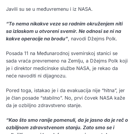
Javili su se u međuvremenu i iz NASA.
“To nema nikakve veze sa radnim okruženjem niti
sa izlaskom u otvoreni svemir. Ne odnosi se ni na
kakve operacije na brodu”
, navodi Džejms Polk.
Posada 11 na Međunarodnoj svemirskoj stanici se
sada vraća prevremeno na Zemlju, a Džejms Polk koji
je i direktor medicinske službe NASA, je rekao da
neće navoditi ni dijagnozu.
Pored toga, istakao je i da evakuacija nije “hitna”, jer
je član posade “stabilno”. No, prvi čovek NASA kaže
da je ozbiljno zdravstveno stanje.
“Kao što smo ranije pomenuli, da je jasno da je reč o
ozbiljnom zdravstvenom stanju. Zato smo se i