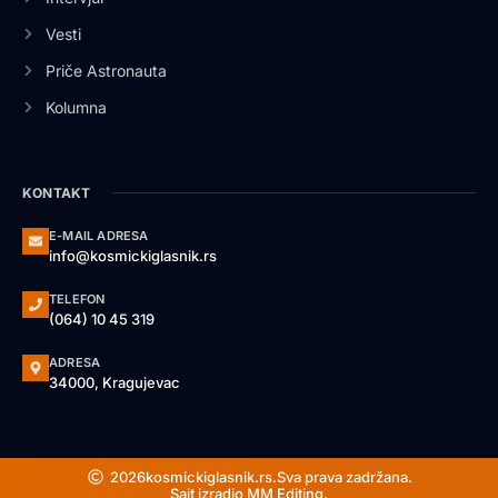
Vesti
Priče Astronauta
Kolumna
KONTAKT
E-MAIL ADRESA
info@kosmickiglasnik.rs
TELEFON
(064) 10 45 319
ADRESA
34000, Kragujevac
2026
kosmickiglasnik.rs.
Sva prava zadržana.
Sajt izradio MM Editing.