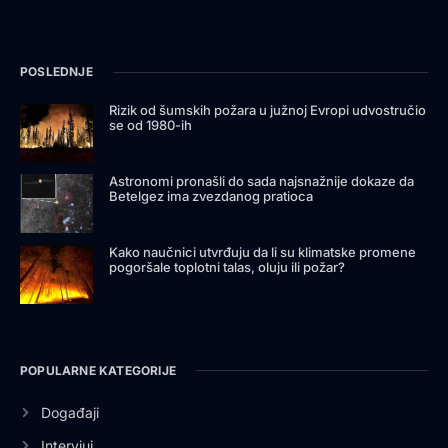
POSLEDNJE
Rizik od šumskih požara u južnoj Evropi udvostručio
se od 1980-ih
Astronomi pronašli do sada najsnažnije dokaze da
Betelgez ima zvezdanog pratioca
Kako naučnici utvrđuju da li su klimatske promene
pogoršale toplotni talas, oluju ili požar?
POPULARNE KATEGORIJE
Događaji
Intervjui