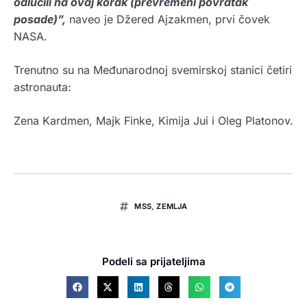
odlučili na ovaj korak (prevremeni povratak
posade)”,
naveo je Džered Ajzakmen, prvi čovek
NASA.
Trenutno su na Međunarodnoj svemirskoj stanici četiri
astronauta:
Zena Kardmen, Majk Finke, Kimija Jui i Oleg Platonov.
MSS
,
ZEMLJA
Podeli sa prijateljima