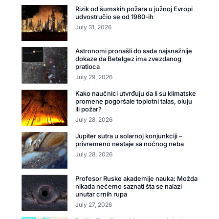
Rizik od šumskih požara u južnoj Evropi
udvostručio se od 1980-ih
July 31, 2026
Astronomi pronašli do sada najsnažnije
dokaze da Betelgez ima zvezdanog
pratioca
July 29, 2026
Kako naučnici utvrđuju da li su klimatske
promene pogoršale toplotni talas, oluju
ili požar?
July 28, 2026
Jupiter sutra u solarnoj konjunkciji –
privremeno nestaje sa noćnog neba
July 28, 2026
Profesor Ruske akademije nauka: Možda
nikada nećemo saznati šta se nalazi
unutar crnih rupa
July 27, 2026