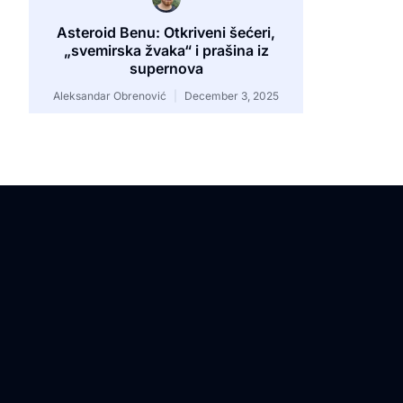
Asteroid Benu: Otkriveni šećeri,
„svemirska žvaka“ i prašina iz
supernova
Aleksandar Obrenović
December 3, 2025