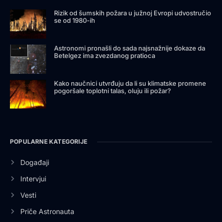
Rizik od šumskih požara u južnoj Evropi udvostručio
se od 1980-ih
Astronomi pronašli do sada najsnažnije dokaze da
Betelgez ima zvezdanog pratioca
Kako naučnici utvrđuju da li su klimatske promene
pogoršale toplotni talas, oluju ili požar?
POPULARNE KATEGORIJE
Događaji
Intervjui
Vesti
Priče Astronauta