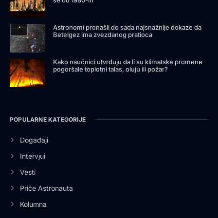
se od 1980-ih
Astronomi pronašli do sada najsnažnije dokaze da
Betelgez ima zvezdanog pratioca
Kako naučnici utvrđuju da li su klimatske promene
pogoršale toplotni talas, oluju ili požar?
POPULARNE KATEGORIJE
Događaji
Intervjui
Vesti
Priče Astronauta
Kolumna