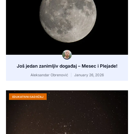
Još jedan zanimljiv događaj – Mesec i Plejade!
Aleksandar Obrenović
January 26, 2026
EDUKATIVNI SADRŽAJ