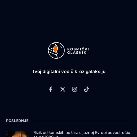
Tvoj digitalni vodič kroz galaksiju
POSLEDNJE
Rizik od šumskih požara u južnoj Evropi udvostručio