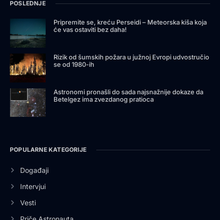
POSLEDNJE
Pripremite se, kreću Perseidi – Meteorska kiša koja
će vas ostaviti bez daha!
Rizik od šumskih požara u južnoj Evropi udvostručio
se od 1980-ih
Astronomi pronašli do sada najsnažnije dokaze da
Betelgez ima zvezdanog pratioca
POPULARNE KATEGORIJE
Događaji
Intervjui
Vesti
Priče Astronauta