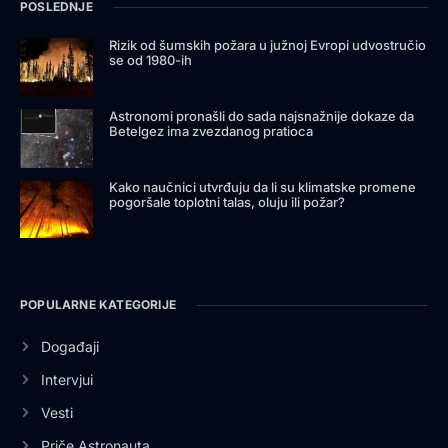
POSLEDNJE
Rizik od šumskih požara u južnoj Evropi udvostručio
se od 1980-ih
Astronomi pronašli do sada najsnažnije dokaze da
Betelgez ima zvezdanog pratioca
Kako naučnici utvrđuju da li su klimatske promene
pogoršale toplotni talas, oluju ili požar?
POPULARNE KATEGORIJE
Događaji
Intervjui
Vesti
Priče Astronauta